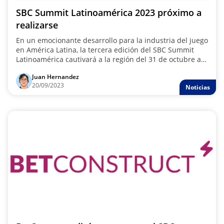
SBC Summit Latinoamérica 2023 próximo a
realizarse
En un emocionante desarrollo para la industria del juego
en América Latina, la tercera edición del SBC Summit
Latinoamérica cautivará a la región del 31 de octubre al
2 de noviembre de 2023.
Juan Hernandez
20/09/2023
Noticias