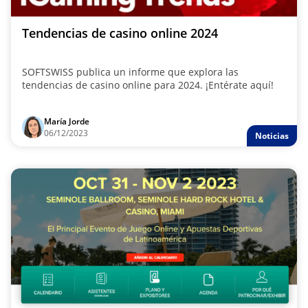
Tendencias de casino online 2024
SOFTSWISS publica un informe que explora las
tendencias de casino online para 2024. ¡Entérate aquí!
María Jorde
06/12/2023
Noticias