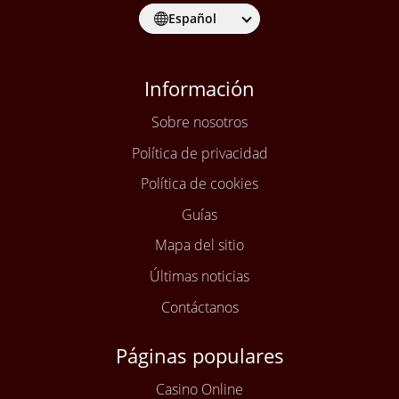
Español
Información
Sobre nosotros
Política de privacidad
Política de cookies
Guías
Mapa del sitio
Últimas noticias
Contáctanos
Páginas populares
Casino Online