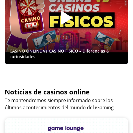
CASINO ONLINE vs CASINO FISICO – Diferencias &
curiosidades
Noticias de casinos online
Te mantendremos siempre informado sobre los
últimos acontecimientos del mundo del iGaming