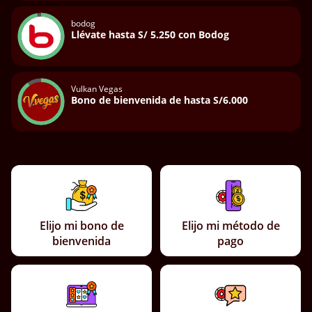
bodog
Llévate hasta S/ 5.250 con Bodog
Vulkan Vegas
Bono de bienvenida de hasta S/6.000
Elijo mi bono de
Elijo mi método de
bienvenida
pago