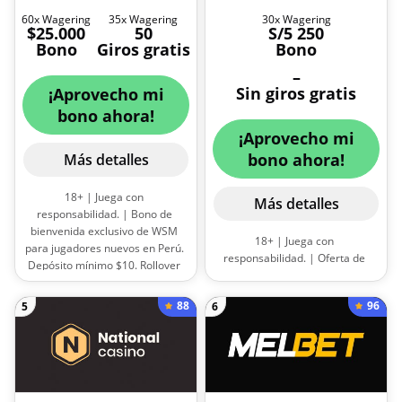
60x Wagering
35x Wagering
30x Wagering
$25.000
50
S/5 250
Bono
Giros gratis
Bono
–
Sin giros gratis
¡Aprovecho mi
bono ahora!
¡Aprovecho mi
bono ahora!
Más detalles
18+ | Juega con
Más detalles
responsabilidad. | Bono de
bienvenida exclusivo de WSM
18+ | Juega con
para jugadores nuevos en Perú.
responsabilidad. | Oferta de
Depósito mínimo $10. Rollover
bienvenida exclusiva de Bodog
60x. |
Aplican términos y
para jugadores nuevos en Perú.
condiciones
88
96
5
6
Depósito mínimo: S/. 50.
Rollover: 30x. Bono válido por 30
días desde su reclamo. |
Aplican
términos y condiciones