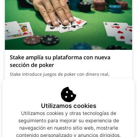
Stake amplía su plataforma con nueva
sección de poker
Stake introduce juegos de poker con dinero real,
mejorando así su plataforma y ofreciendo más opciones
para los jugadores.
María Jorde
03/10/2024
Noticias
Utilizamos cookies
Utilizamos cookies y otras tecnologías de
seguimiento para mejorar su experiencia de
navegación en nuestro sitio web, mostrarle
contenido personalizado y anuncios dirigidos,