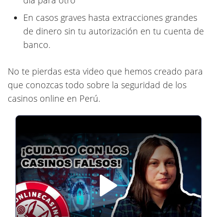
día para otro
En casos graves hasta extracciones grandes
de dinero sin tu autorización en tu cuenta de
banco.
No te pierdas esta video que hemos creado para
que conozcas todo sobre la seguridad de los
casinos online en Perú.