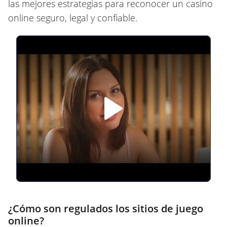
las mejores estrategias para reconocer un casino
online seguro, legal y confiable.
¿Cómo son regulados los sitios de juego
online?