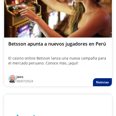
Betsson apunta a nuevos jugadores en Perú
El casino online Betsson lanza una nueva campaña para
el mercado peruano. Conoce más, ¡aquí!
Jairo
08/07/2024
Noticias