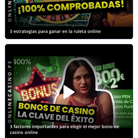
3 estrategias para ganar en la ruleta online
3 factores importantes para elegir el mejor bono de
casino online