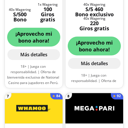
1x Wagering
40x Wagering
100
S/5 460
40x Wagering
S/500
Giros
Bono exclusivo
Bono
gratis
40x Wagering
220
Giros gratis
¡Aprovecho mi
bono ahora!
¡Aprovecho mi
bono ahora!
Más detalles
Más detalles
18+ | Juega con
responsabilidad. | Oferta de
18+ | Juega con
bienvenida exclusiva de National
responsabilidad. | Oferta de
Casino para jugadores en Perú.
bienvenida exclusiva de Melbet
Depósito mínimo: S/ 100.
para jugadores nuevos en Perú.
Rollover: 40x. Bono válido por 7
84
92
7
8
Depósito mínimo: S/ 40.
días desde su reclamo. |
Aplican
Rollover: 40x. Bono válido por 7
términos y condiciones
días desde su reclamo. |
Aplican
términos y condiciones