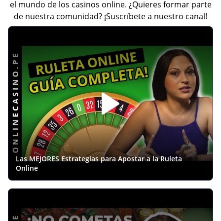
el mundo de los casinos online. ¿Quieres formar parte
de nuestra comunidad? ¡Suscríbete a nuestro canal!
Las MEJORES Estrategias para Apostar a la Ruleta
Online