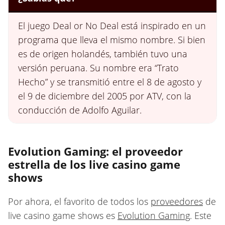
El juego Deal or No Deal está inspirado en un
programa que lleva el mismo nombre. Si bien
es de origen holandés, también tuvo una
versión peruana. Su nombre era “Trato
Hecho” y se transmitió entre el 8 de agosto y
el 9 de diciembre del 2005 por ATV, con la
conducción de Adolfo Aguilar.
Evolution Gaming: el proveedor
estrella de los live casino game
shows
Por ahora, el favorito de todos los
proveedores
de
live casino game shows es
Evolution Gaming
. Este