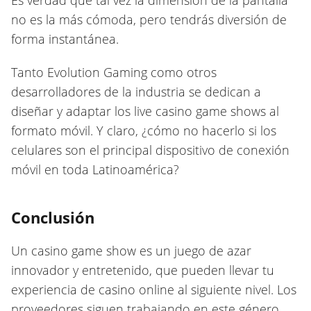
no es la más cómoda, pero tendrás diversión de
forma instantánea.
Tanto Evolution Gaming como otros
desarrolladores de la industria se dedican a
diseñar y adaptar los live casino game shows al
formato móvil. Y claro, ¿cómo no hacerlo si los
celulares son el principal dispositivo de conexión
móvil en toda Latinoamérica?
Conclusión
Un casino game show es un juego de azar
innovador y entretenido, que pueden llevar tu
experiencia de casino online al siguiente nivel. Los
proveedores siguen trabajando en este género