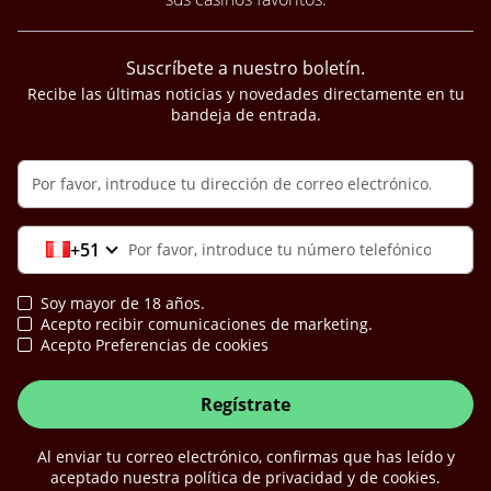
Suscríbete a nuestro boletín.
Recibe las últimas noticias y novedades directamente en tu
bandeja de entrada.
+51
Soy mayor de 18 años.
Acepto recibir comunicaciones de marketing.
Acepto Preferencias de cookies
Regístrate
Al enviar tu correo electrónico, confirmas que has leído y
aceptado nuestra política de privacidad y de cookies.