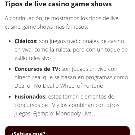
Tipos de live casino game shows
A continuación, te mostramos los tipos de live
casino game shows más famosos:
Clásicos:
son juegos tradicionales de casino
en vivo, como la ruleta, pero con un toque de
estilo televisivo
Concursos de TV:
son juegos en vivo con
dinero real que se basan en programas como
Deal or No Deal o Wheel of Fortune
Fusionados:
estos toman elementos de
concursos de TV y los combinan con otros
juegos. Ejemplo: Monopoly Live.
¿Sabías qué?