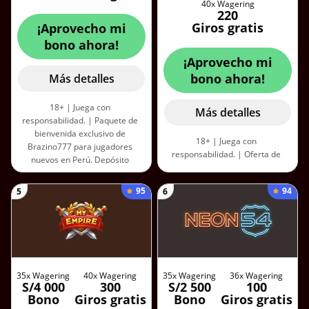
40x Wagering
220
Giros gratis
¡Aprovecho mi
bono ahora!
¡Aprovecho mi
bono ahora!
Más detalles
18+ | Juega con
Más detalles
responsabilidad. | Paquete de
bienvenida exclusivo de
18+ | Juega con
Brazino777 para jugadores
responsabilidad. | Oferta de
nuevos en Perú. Depósito
bienvenida exclusiva de Melbet
mínimo: S/20. Rollover: 30x. |
para jugadores nuevos en Perú.
Aplican términos y condiciones
95
94
5
6
Depósito mínimo: S/ 40.
Rollover: 40x. Bono válido por 7
días desde su reclamo. |
Aplican
términos y condiciones
35x Wagering
40x Wagering
35x Wagering
36x Wagering
S/4 000
300
S/2 500
100
Bono
Giros gratis
Bono
Giros gratis