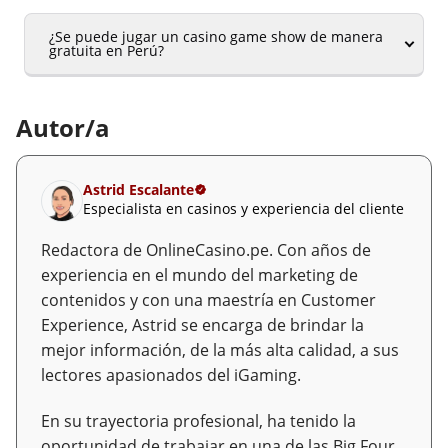
¿Se puede jugar un casino game show de manera
gratuita en Perú?
Autor/a
Astrid Escalante
Especialista en casinos y experiencia del cliente
Redactora de OnlineCasino.pe. Con años de
experiencia en el mundo del marketing de
contenidos y con una maestría en Customer
Experience, Astrid se encarga de brindar la
mejor información, de la más alta calidad, a sus
lectores apasionados del iGaming.
En su trayectoria profesional, ha tenido la
oportunidad de trabajar en una de las Big Four