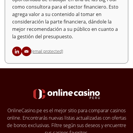
como consultora para el sector financiero. Esto
agrega valor a su contenido al tomar en
consideración la parte financiera, dándole la
mejor recomendación a su público en cuanto a
la gestión del presupuesto.
[email protected]
OnlineCasino.pe es el mejor sitio para comparar casinos
online. Encontrarás nuevas listas actualizadas con ofertas
de bonos exclusivas. Filtre según sus deseos y encuentre
sus casinos favoritos.