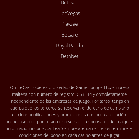
Betsson
LeoVegas
Playzee
Betsafe
Royal Panda
Betobet
OnlineCasino.pe es propiedad de Game Lounge Ltd, empresa
maltesa con número de registro: C53144 y completamente
independiente de las empresas de juego. Por tanto, tenga en
cuenta que los terceros se reservan el derecho de cambiar o
eliminar bonificaciones y promociones con poca antelación.
onlinecasino.pe por lo tanto, no se hace responsable de cualquier
información incorrecta. Lea Siempre atentamente los términos y
condiciones del bono en cada casino antes de jugar.