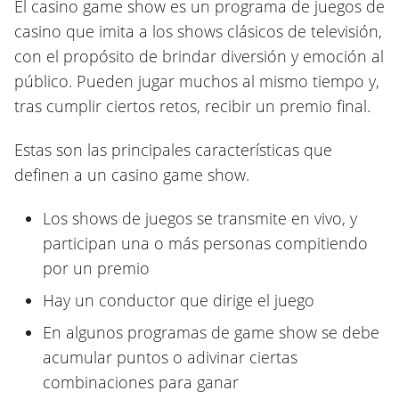
El casino game show es un programa de juegos de
casino que imita a los shows clásicos de televisión,
con el propósito de brindar diversión y emoción al
público. Pueden jugar muchos al mismo tiempo y,
tras cumplir ciertos retos, recibir un premio final.
Estas son las principales características que
definen a un casino game show.
Los shows de juegos se transmite en vivo, y
participan una o más personas compitiendo
por un premio
Hay un conductor que dirige el juego
En algunos programas de game show se debe
acumular puntos o adivinar ciertas
combinaciones para ganar