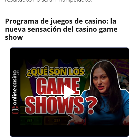
Programa de juegos de casino: la
nueva sensación del casino game
show