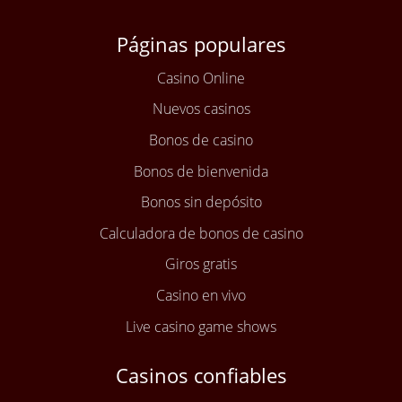
Páginas populares
Casino Online
Nuevos casinos
Bonos de casino
Bonos de bienvenida
Bonos sin depósito
Calculadora de bonos de casino
Giros gratis
Casino en vivo
Live casino game shows
Casinos confiables