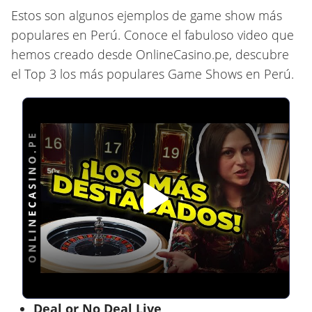
Estos son algunos ejemplos de game show más
populares en Perú. Conoce el fabuloso video que
hemos creado desde OnlineCasino.pe, descubre
el Top 3 los más populares Game Shows en Perú.
Deal or No Deal Live