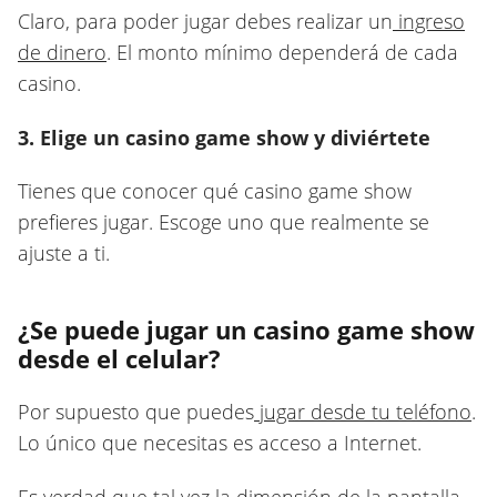
Claro, para poder jugar debes realizar un
ingreso
de dinero
. El monto mínimo dependerá de cada
casino.
3. Elige un casino game show y diviértete
Tienes que conocer qué casino game show
prefieres jugar. Escoge uno que realmente se
ajuste a ti.
¿Se puede jugar un casino game show
desde el celular?
Por supuesto que puedes
jugar desde tu teléfono
.
Lo único que necesitas es acceso a Internet.
Es verdad que tal vez la dimensión de la pantalla