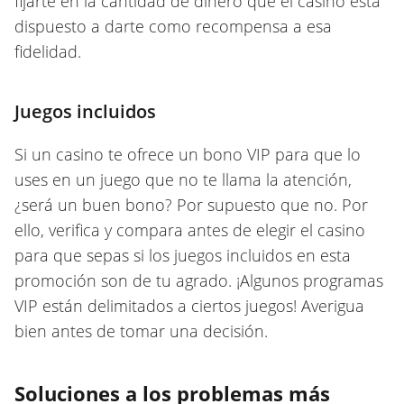
fijarte en la cantidad de dinero que el casino está
dispuesto a darte como recompensa a esa
fidelidad.
Juegos incluidos
Si un casino te ofrece un bono VIP para que lo
uses en un juego que no te llama la atención,
¿será un buen bono? Por supuesto que no. Por
ello, verifica y compara antes de elegir el casino
para que sepas si los juegos incluidos en esta
promoción son de tu agrado. ¡Algunos programas
VIP están delimitados a ciertos juegos! Averigua
bien antes de tomar una decisión.
Soluciones a los problemas más