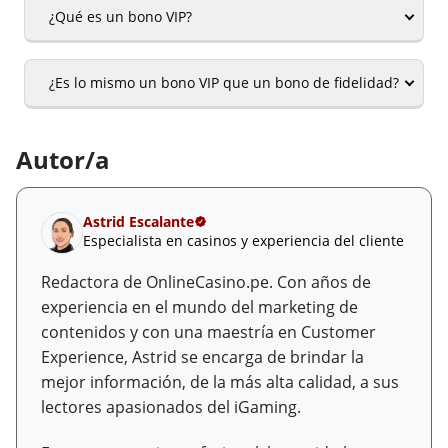
¿Qué es un bono VIP?
¿Es lo mismo un bono VIP que un bono de fidelidad?
Autor/a
Astrid Escalante
Especialista en casinos y experiencia del cliente
Redactora de OnlineCasino.pe. Con años de
experiencia en el mundo del marketing de
contenidos y con una maestría en Customer
Experience, Astrid se encarga de brindar la
mejor información, de la más alta calidad, a sus
lectores apasionados del iGaming.