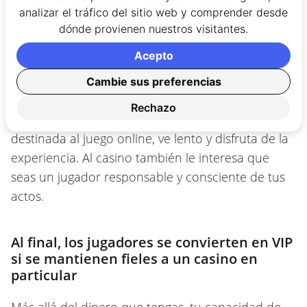
analizar el tráfico del sitio web y comprender desde
Otra de las alternativas es ser un jugador
dónde provienen nuestros visitantes.
frecuente. Aquí, no importa el monto de tu
Acepto
apuesta, solo tu frecuencia de juego. En este caso,
como en el anterior, también deberás gestionar tu
Cambie sus preferencias
presupuesto de la mejor manera. ¡No gastes todo
Rechazo
de golpe! Si tienes una cantidad pequeña
destinada al juego online, ve lento y disfruta de la
experiencia. Al casino también le interesa que
seas un jugador responsable y consciente de tus
actos.
Al final, los jugadores se convierten en VIP
si se mantienen fieles a un casino en
particular