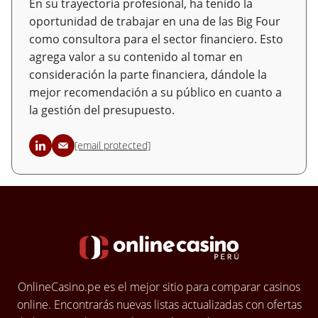
En su trayectoria profesional, ha tenido la
oportunidad de trabajar en una de las Big Four
como consultora para el sector financiero. Esto
agrega valor a su contenido al tomar en
consideración la parte financiera, dándole la
mejor recomendación a su público en cuanto a
la gestión del presupuesto.
[email protected]
OnlineCasino.pe es el mejor sitio para comparar casinos
online. Encontrarás nuevas listas actualizadas con ofertas