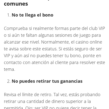
comunes
No te llega el bono
Comprueba si realmente formas parte del club VIP
o si aún te faltan algunas sesiones de juego para
alcanzar ese nivel. Normalmente, el casino online
te avisa sobre este estatus. Si estás seguro de ser
VIP y aún así no puedes tener tu bono, ponte en
contacto con atención al cliente para resolver este
tema.
No puedes retirar tus ganancias
Revisa el límite de retiro. Tal vez, estás probando
retirar una cantidad de dinero superior a la
permitida. Ojo: ser VIP no quiere decir tener la