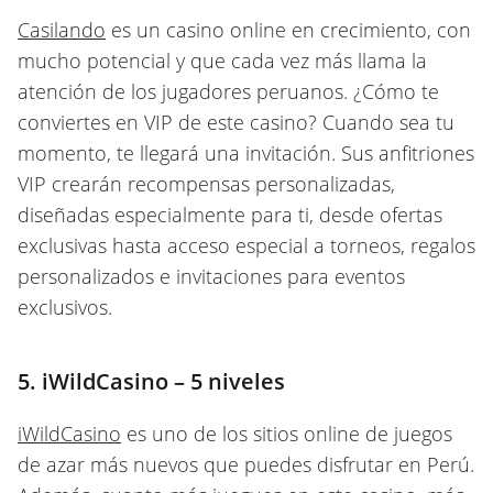
Casilando
es un casino online en crecimiento, con
mucho potencial y que cada vez más llama la
atención de los jugadores peruanos. ¿Cómo te
conviertes en VIP de este casino? Cuando sea tu
momento, te llegará una invitación. Sus anfitriones
VIP crearán recompensas personalizadas,
diseñadas especialmente para ti, desde ofertas
exclusivas hasta acceso especial a torneos, regalos
personalizados e invitaciones para eventos
exclusivos.
5. iWildCasino – 5 niveles
iWildCasino
es uno de los sitios online de juegos
de azar más nuevos que puedes disfrutar en Perú.