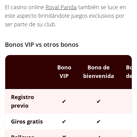
El casino online
Royal Panda
también se luce en
este aspecto brindándote juegos exclusivos por
ser parte de su club.
Bonos VIP vs otros bonos
Bono
Bono de
Bon
VIP
bienvenida
dep
Registro
✔
✔
previo
Giros gratis
✔
✔