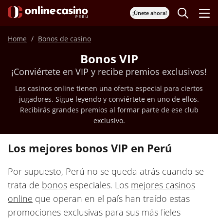
¡Únete ahora!
Home
Bonos de casino
Bonos VIP
¡Conviértete en VIP y recibe premios exclusivos!
Los casinos online tienen una oferta especial para ciertos
jugadores. Sigue leyendo y conviértete en uno de ellos.
Recibirás grandes premios al formar parte de ese club
exclusivo.
Los mejores bonos VIP en Perú
Por supuesto, Perú no se queda atrás cuando se
trata de
bonos
especiales. Los
mejores casinos
online
que operan en el país han traído estas
promociones exclusivas para sus más fieles