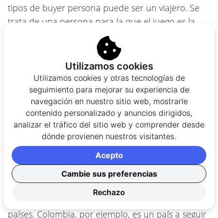
tipos de buyer persona puede ser un viajero. Se
trata de una persona para la que el juego es la
mejor manera de relajarse y divertirse, por lo que
esta persona se toma un tiempo libre para jugar a
los juegos más emocionantes. En ese sentido,
Utilizamos cookies
según sus deseos y necesidades particulares, se
Utilizamos cookies y otras tecnologías de
deberán ofrecer los productos más adecuados
seguimiento para mejorar su experiencia de
navegación en nuestro sitio web, mostrarle
para él o ella.
contenido personalizado y anuncios dirigidos,
analizar el tráfico del sitio web y comprender desde
Conclusión
dónde provienen nuestros visitantes.
Acepto
La industria del juego online viene creciendo, cada
vez más, en América Latina. Esto viene
Cambie sus preferencias
acompañado de las nuevas leyes que se vienen
Rechazo
proponiendo y formalizando en los diferentes
países. Colombia, por ejemplo, es un país a seguir