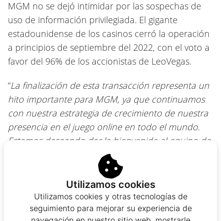
MGM no se dejó intimidar por las sospechas de
uso de información privilegiada. El gigante
estadounidense de los casinos cerró la operación
a principios de septiembre del 2022, con el voto a
favor del 96% de los accionistas de LeoVegas.
“
La finalización de esta transacción representa un
hito importante para MGM, ya que continuamos
con nuestra estrategia de crecimiento de nuestra
presencia en el juego online en todo el mundo.
Estamos deseando dar la
bienvenida
al equipo de
LeoVegas y nos entusiasma empezar a trabajar
con ellos para hacer crecer nuestro negocio
global de juego digital y maximizar todo el
Utilizamos cookies
potencial de nuestra estrategia omnicanal.
“, dijo
Utilizamos cookies y otras tecnologías de
seguimiento para mejorar su experiencia de
Bill Hornbuckle, CEO, MGM.
navegación en nuestro sitio web, mostrarle