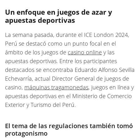
Un enfoque en juegos de azar y
apuestas deportivas
La semana pasada, durante el ICE London 2024,
Perú se destacó como un punto focal en el
ámbito de los juegos de
casino online
y las
apuestas deportivas. Entre los participantes
destacados se encontraba Eduardo Alfonso Sevilla
Echevarría, actual Director General de juegos de
casino,
máquinas tragamonedas
, juegos en línea y
apuestas deportivas en el Ministerio de Comercio
Exterior y Turismo del Perú.
El tema de las regulaciones también tomó
protagonismo