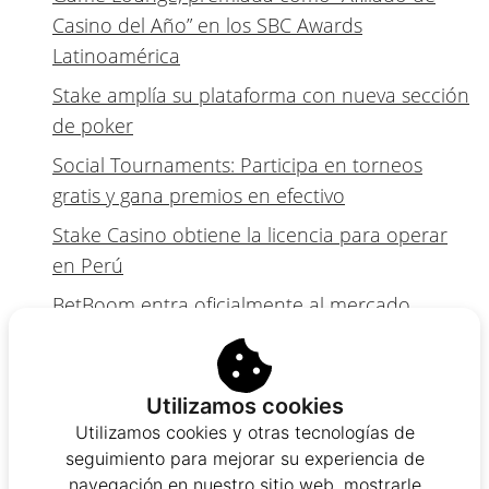
Casino del Año” en los SBC Awards
Latinoamérica
Stake amplía su plataforma con nueva sección
de poker
Social Tournaments: Participa en torneos
gratis y gana premios en efectivo
Stake Casino obtiene la licencia para operar
en Perú
BetBoom entra oficialmente al mercado
peruano
Autor/a
Utilizamos cookies
Utilizamos cookies y otras tecnologías de
seguimiento para mejorar su experiencia de
Juan Hernandez
navegación en nuestro sitio web, mostrarle
Especialista en servicios y bonos de casinos