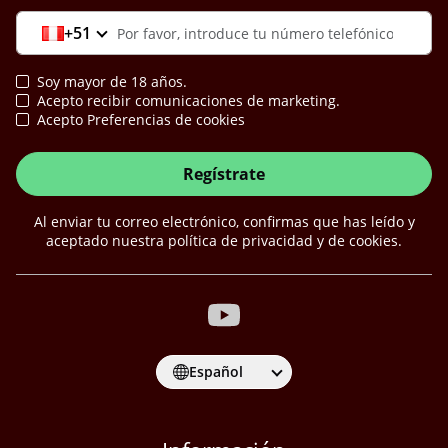
+51
Soy mayor de 18 años.
Acepto recibir comunicaciones de marketing.
Acepto Preferencias de cookies
Regístrate
Al enviar tu correo electrónico, confirmas que has leído y
aceptado nuestra política de privacidad y de cookies.
Español