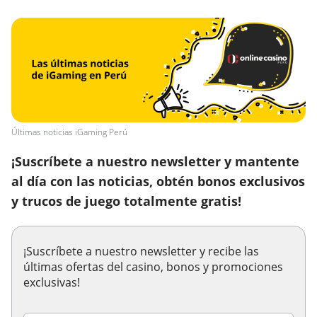
Últimas noticias iGaming Perú
¡Suscríbete a nuestro newsletter y mantente
al día con las noticias, obtén bonos exclusivos
y trucos de juego totalmente gratis!
¡Suscríbete a nuestro newsletter y recibe las
últimas ofertas del casino, bonos y promociones
exclusivas!