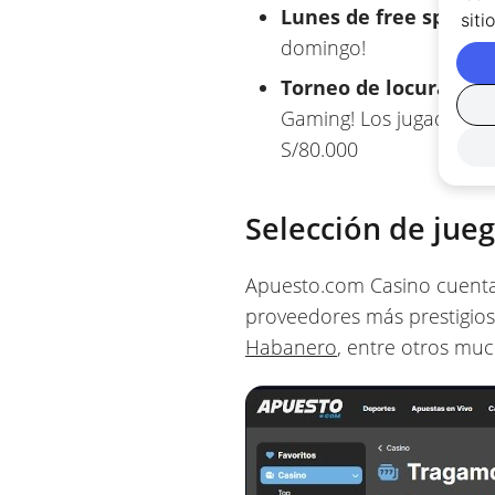
Lunes de free spins:
¡
sit
domingo!
Torneo de locura de 
Gaming! Los jugadores 
S/80.000
Selección de jue
Apuesto.com Casino cuenta 
proveedores más prestigio
Habanero
, entre otros muc