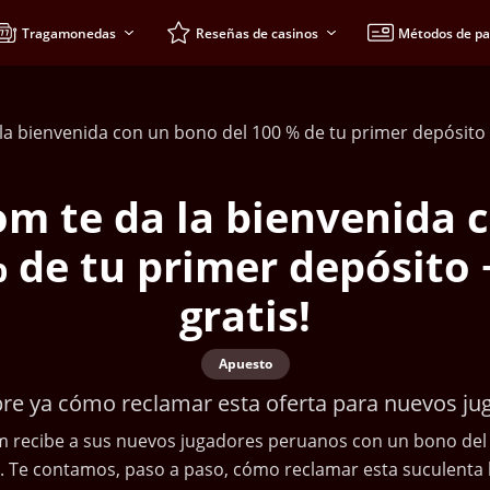
Tragamonedas
Reseñas de casinos
Métodos de p
la bienvenida con un bono del 100 % de tu primer depósito 
om te da la bienvenida 
 de tu primer depósito 
gratis!
Apuesto
re ya cómo reclamar esta oferta para nuevos ju
om recibe a sus nuevos jugadores peruanos con un bono del
is. Te contamos, paso a paso, cómo reclamar esta suculenta b