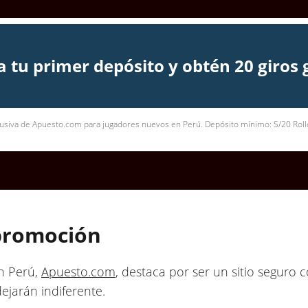
a tu primer depósito y obtén 20 giros g
usiva de Apuesto.com para jugadores nuevos en Perú. Depósito mínimo: S/20 Rollove
 promoción
n Perú,
Apuesto.com
, destaca por ser un sitio seguro
ejarán indiferente.