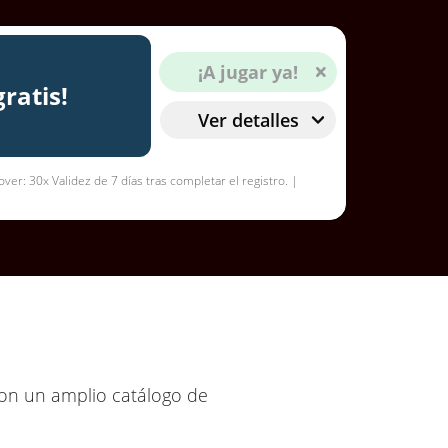
¡A jugar ya!
ratis!
Ver detalles
r: 30x Validez de 7 días tras completar el registro. |
 con un amplio catálogo de