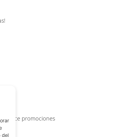
as!
?
ne ofrece promociones
orar
e
 del