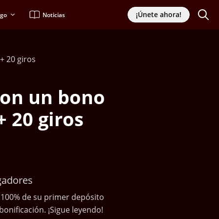
¡Únete ahora!
ago
Noticias
+ 20 giros
con un bono
+ 20 giros
gadores
 100% de su primer depósito
onificación. ¡Sigue leyendo!