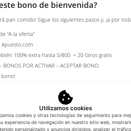
este bono de bienvenida?
erá pan comido! Sigue los siguientes pasos y, ¡a por tod
de “A la oferta”
n Apuesto.com
obtén 100% extra hasta S/800 + 20 Giros gratis
A – BONOS POR ACTIVAR – ACEPTAR BONO.
u bono!
es encontrar en Apuesto.com
Utilizamos cookies
cho más que su bono de bienvenida! Este casino onli
lizamos cookies y otras tecnologías de seguimiento para mej
entre las que destacan:
su experiencia de navegación en nuestro sitio web, mostrarl
tenido personalizado y anuncios dirigidos, analizar el tráfico