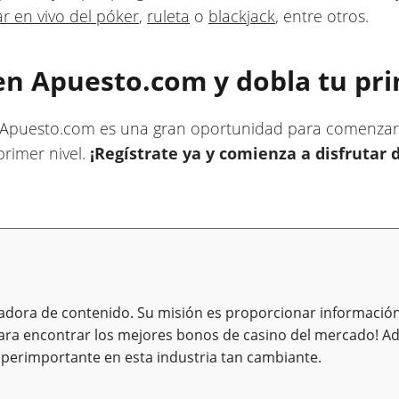
ar en vivo del póker
,
ruleta
o
blackjack
, entre otros.
 en Apuesto.com y dobla tu pr
e Apuesto.com es una gran oportunidad para comenzar
rimer nivel.
¡Regístrate ya y comienza a disfrutar d
adora de contenido. Su misión es proporcionar información 
ara encontrar los mejores bonos de casino del mercado! Ad
 superimportante en esta industria tan cambiante.