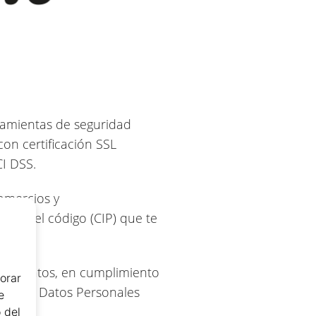
rramientas de seguridad
con certificación SSL
CI DSS.
omercios y
sando el código (CIP) que te
.
 tus datos, en cumplimiento
orar
ción de Datos Personales
e
 del