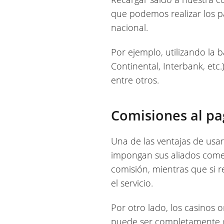
que podemos realizar los pa
nacional.
Por ejemplo, utilizando la 
Continental, Interbank, et
entre otros.
Comisiones al pa
Una de las ventajas de usar
impongan sus aliados comer
comisión, mientras que si 
el servicio.
Por otro lado, los casinos 
puede ser completamente gr