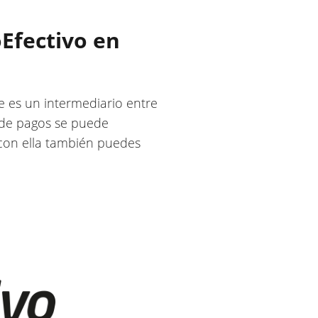
Efectivo en
e es un intermediario entre
n de pagos se puede
 con ella también puedes