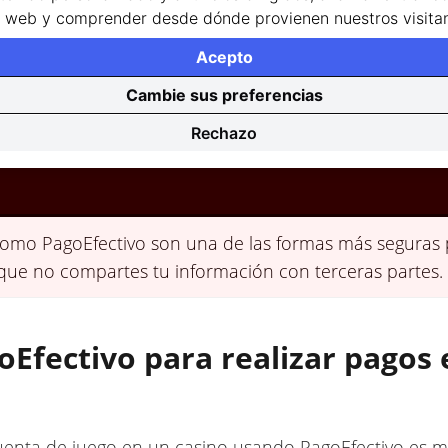
io web y comprender desde dónde provienen nuestros visitan
 en los
mejores casinos online
con total seguridad y co
Acepto
rometidos. Adicionalmente, todos los casinos que ac
Cambie sus preferencias
ente legales y cuentan con licencias de operaciones 
des.
Rechazo
omo PagoEfectivo son una de las formas más seguras p
 que no compartes tu información con terceras partes.
Efectivo para realizar pagos 
uenta de juego en un casino usando PagoEfectivo es mu