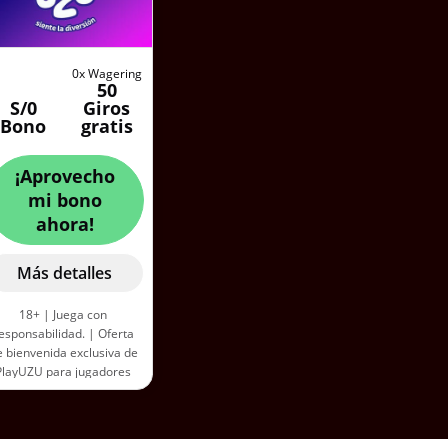
40x. Bono válido por 10
35x. Bono válido por 10
días desde su reclamo. |
días desde su reclamo. |
Aplican términos y
Aplican términos y
condiciones
condiciones
0x Wagering
50
S/0
Giros
Bono
gratis
¡Aprovecho
mi bono
ahora!
Más detalles
18+ | Juega con
esponsabilidad. | Oferta
e bienvenida exclusiva de
PlayUZU para jugadores
uevos en Perú. Depósito
nimo: S/ 40. Sin rollover.
|
Aplican términos y
condiciones