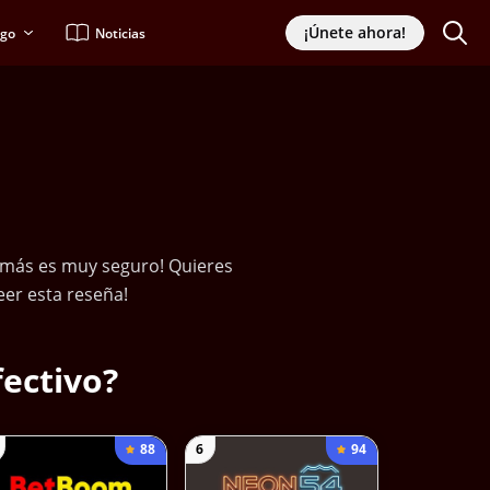
¡Únete ahora!
ago
Noticias
emás es muy seguro! Quieres
eer esta reseña!
ectivo?
88
94
6