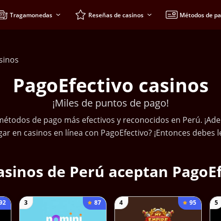
Tragamonedas
Reseñas de casinos
Métodos de p
sinos
PagoEfectivo casinos
¡Miles de puntos de pago!
 métodos de pago más efectivos y reconocidos en Perú. ¡Ad
r en casinos en línea con PagoEfectivo? ¡Entonces debes l
asinos de Perú aceptan PagoEf
92
87
95
3
4
5