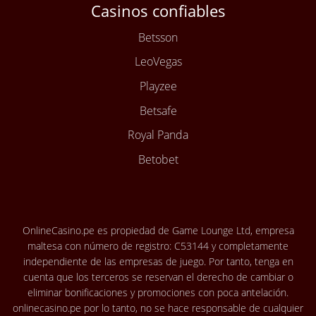
Casinos confiables
Betsson
LeoVegas
Playzee
Betsafe
Royal Panda
Betobet
OnlineCasino.pe es propiedad de Game Lounge Ltd, empresa
maltesa con número de registro: C53144 y completamente
independiente de las empresas de juego. Por tanto, tenga en
cuenta que los terceros se reservan el derecho de cambiar o
eliminar bonificaciones y promociones con poca antelación.
onlinecasino.pe por lo tanto, no se hace responsable de cualquier