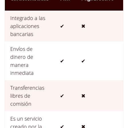
Integrado a las
aplicaciones
✔
✖
bancarias
Envíos de
dinero de
✔
✔
manera
inmediata
Transferencias
libres de
✔
✖
comisión
Es un servicio
creado por la
✔
✖