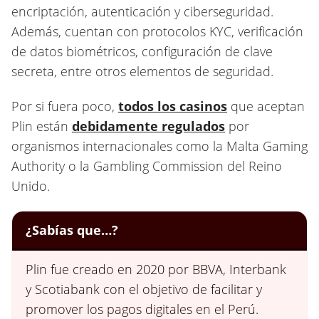
encriptación, autenticación y ciberseguridad.
Además, cuentan con protocolos KYC, verificación
de datos biométricos, configuración de clave
secreta, entre otros elementos de seguridad.
Por si fuera poco,
todos los casinos
que aceptan
Plin están
debidamente regulados
por
organismos internacionales como la Malta Gaming
Authority o la Gambling Commission del Reino
Unido.
¿Sabías que…?
Plin fue creado en 2020 por BBVA, Interbank
y Scotiabank con el objetivo de facilitar y
promover los pagos digitales en el Perú.