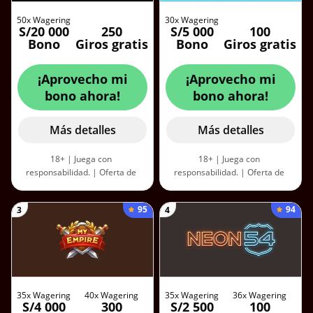
50x Wagering
30x Wagering
S/20 000
250
S/5 000
100
Bono
Giros gratis
Bono
Giros gratis
¡Aprovecho mi
¡Aprovecho mi
bono ahora!
bono ahora!
Más detalles
Más detalles
18+ | Juega con
18+ | Juega con
responsabilidad. | Oferta de
responsabilidad. | Oferta de
bienvenida exclusiva de PIP UP
bienvenida exclusiva de Nomini
para jugadores nuevos en Perú.
para jugadores nuevos en Perú.
95
94
3
4
Depósito mínimo: S/ 100.
Depósito mínimo: S/. 50.
Rollover: 50x. |
Aplican términos
Rollover: 35x. Bono válido por 10
y condiciones
días desde su reclamo. |
Aplican
términos y condiciones
35x Wagering
40x Wagering
35x Wagering
36x Wagering
S/4 000
300
S/2 500
100