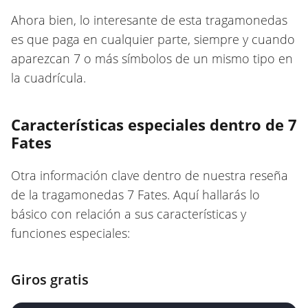
Ahora bien, lo interesante de esta tragamonedas
es que paga en cualquier parte, siempre y cuando
aparezcan 7 o más símbolos de un mismo tipo en
la cuadrícula.
Características especiales dentro de 7
Fates
Otra información clave dentro de nuestra reseña
de la tragamonedas 7 Fates. Aquí hallarás lo
básico con relación a sus características y
funciones especiales:
Giros gratis