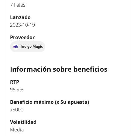
7 Fates
Lanzado
2023-10-19
Proveedor
Indigo Magic
Información sobre beneficios
RTP
95.9%
Beneficio máximo (x Su apuesta)
x5000
Volatilidad
Media