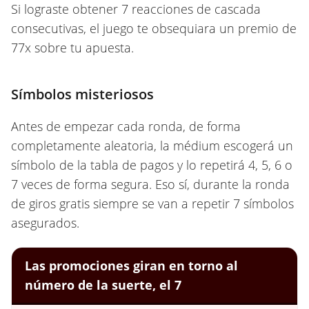
Si lograste obtener 7 reacciones de cascada
consecutivas, el juego te obsequiara un premio de
77x sobre tu apuesta.
Símbolos misteriosos
Antes de empezar cada ronda, de forma
completamente aleatoria, la médium escogerá un
símbolo de la tabla de pagos y lo repetirá 4, 5, 6 o
7 veces de forma segura. Eso sí, durante la ronda
de giros gratis siempre se van a repetir 7 símbolos
asegurados.
Las promociones giran en torno al
número de la suerte, el 7