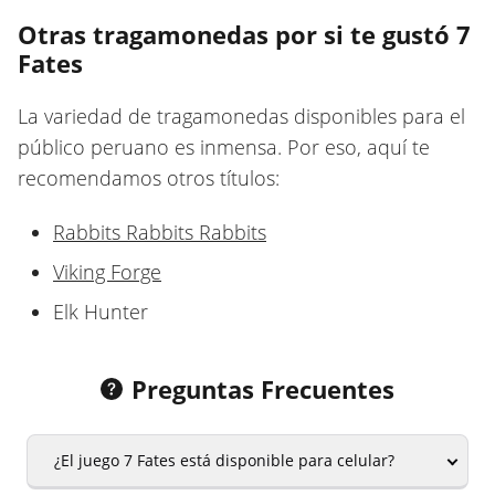
Otras tragamonedas por si te gustó 7
Fates
La variedad de tragamonedas disponibles para el
público peruano es inmensa. Por eso, aquí te
recomendamos otros títulos:
Rabbits Rabbits Rabbits
Viking Forge
Elk Hunter
Preguntas Frecuentes
¿El juego 7 Fates está disponible para celular?