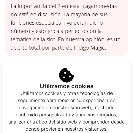
La importancia del 7 en esta tragamonedas
no está en discusión. La mayoría de sus
funciones especiales involucran dicho
número y esto encaja perfecto con la
temática de la slot. En nuestra opinión, es un
acierto total por parte de Indigo Magic.
Utilizamos cookies
Utilizamos cookies y otras tecnologías de
seguimiento para mejorar su experiencia de
navegación en nuestro sitio web, mostrarle
contenido personalizado y anuncios dirigidos,
analizar el tráfico del sitio web y comprender desde
dónde provienen nuestros visitantes.