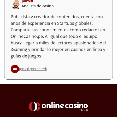
Jairo
Analista de casino
Publicista y creador de contenidos, cuenta con
años de experiencia en Startups globales.
Comparte sus conocimientos como redactor en
OnlineCasino.pe. Al igual que todo el equipo,
busca llegar a miles de lectores apasionados del
iGaming y brindar lo mejor en casinos en línea y
guías de juegos.
[email protected]