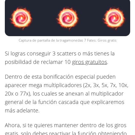
Captura de pantalla de la tragamonedas 7 Fates: Giros gratis
Si logras conseguir 3 scatters o más tienes la
posibilidad de reclamar 10
giros gratuitos
.
Dentro de esta bonificación especial pueden
aparecer mega multiplicadores (2x, 3x, 5x, 7x, 10x,
20x o 77x), los cuales se anexan al multiplicador
general de la función cascada que explicaremos
más adelante.
Ahora, si te quieres mantener dentro de los giros
gratis, solo debes reactivar la función obteniendo