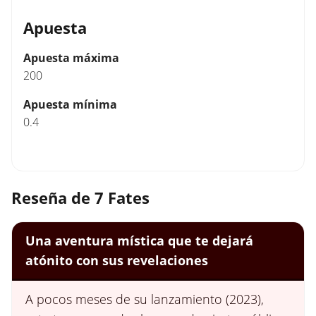
Apuesta
Apuesta máxima
200
Apuesta mínima
0.4
Reseña de 7 Fates
Una aventura mística que te dejará
atónito con sus revelaciones
A pocos meses de su lanzamiento (2023),