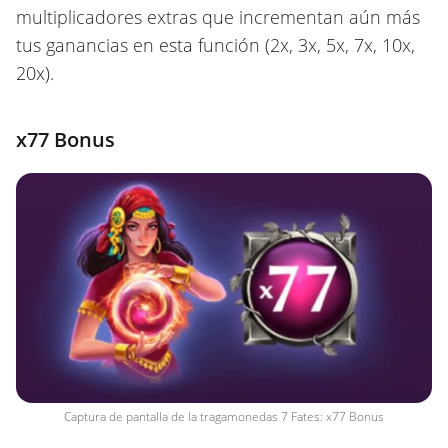
multiplicadores extras que incrementan aún más
tus ganancias en esta función (2x, 3x, 5x, 7x, 10x,
20x).
x77 Bonus
Captura de pantalla de la tragamonedas 7 Fates: x77 Bonus