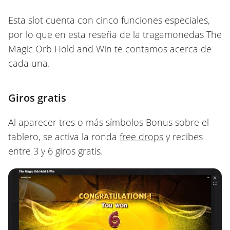
Esta slot cuenta con cinco funciones especiales,
por lo que en esta reseña de la tragamonedas The
Magic Orb Hold and Win te contamos acerca de
cada una.
Giros gratis
Al aparecer tres o más símbolos Bonus sobre el
tablero, se activa la ronda
free drops
y recibes
entre 3 y 6 giros gratis.