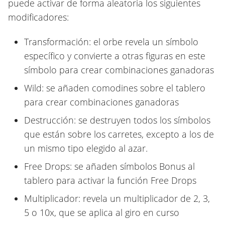
puede activar de forma aleatoria los siguientes
modificadores:
Transformación: el orbe revela un símbolo
específico y convierte a otras figuras en este
símbolo para crear combinaciones ganadoras
Wild: se añaden comodines sobre el tablero
para crear combinaciones ganadoras
Destrucción: se destruyen todos los símbolos
que están sobre los carretes, excepto a los de
un mismo tipo elegido al azar.
Free Drops: se añaden símbolos Bonus al
tablero para activar la función Free Drops
Multiplicador: revela un multiplicador de 2, 3,
5 o 10x, que se aplica al giro en curso