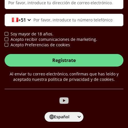
+51
Soy mayor de 18 años.
Acepto recibir comunicaciones de marketing.
Acepto Preferencias de cookies
Regístrate
Al enviar tu correo electrónico, confirmas que has leído y
aceptado nuestra política de privacidad y de cookies.
Español