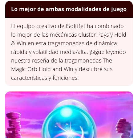
Lo mejor de ambas modalidades de juego
El equipo creativo de iSoftBet ha combinado
lo mejor de las mecánicas Cluster Pays y Hold
& Win en esta tragamonedas de dinámica
rápida y volatilidad media/alta. ¡Sigue leyendo
nuestra reseña de la tragamonedas The
Magic Orb Hold and Win y descubre sus
características y funciones!