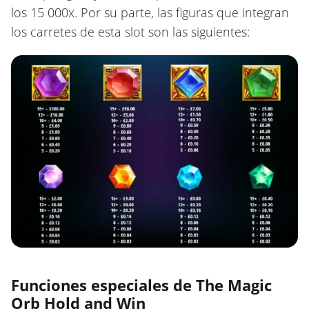
los 15 000x. Por su parte, las figuras que integran
los carretes de esta slot son las siguientes:
Funciones especiales de The Magic
Orb Hold and Win