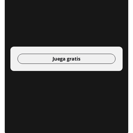
Juega gratis