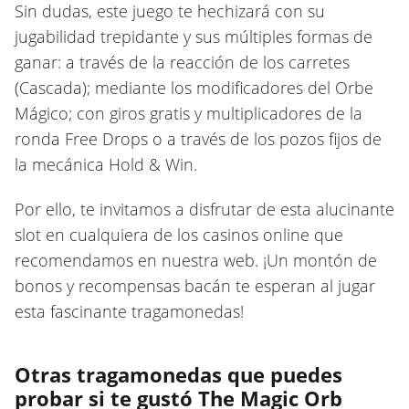
Sin dudas, este juego te hechizará con su
jugabilidad trepidante y sus múltiples formas de
ganar: a través de la reacción de los carretes
(Cascada); mediante los modificadores del Orbe
Mágico; con giros gratis y multiplicadores de la
ronda Free Drops o a través de los pozos fijos de
la mecánica Hold & Win.
Por ello, te invitamos a disfrutar de esta alucinante
slot en cualquiera de los casinos online que
recomendamos en nuestra web. ¡Un montón de
bonos y recompensas bacán te esperan al jugar
esta fascinante tragamonedas!
Otras tragamonedas que puedes
probar si te gustó The Magic Orb