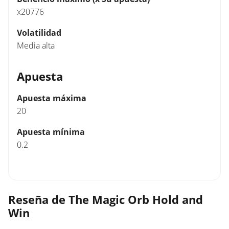
x20776
Volatilidad
Media alta
Apuesta
Apuesta máxima
20
Apuesta mínima
0.2
Reseña de The Magic Orb Hold and
Win