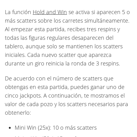
La función
Hold and Win
se activa si aparecen 5 o
más scatters sobre los carretes simultáneamente.
Al empezar esta partida, recibes tres respins y
todas las figuras regulares desaparecen del
tablero, aunque solo se mantienen los scatters
iniciales. Cada nuevo scatter que aparezca
durante un giro reinicia la ronda de 3 respins.
De acuerdo con el número de scatters que
obtengas en esta partida, puedes ganar uno de
cinco jackpots. A continuación, te mostramos el
valor de cada pozo y los scatters necesarios para
obtenerlo:
Mini Win (25x): 10 o más scatters