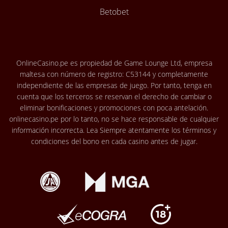
Betobet
OnlineCasino.pe es propiedad de Game Lounge Ltd, empresa
maltesa con número de registro: C53144 y completamente
independiente de las empresas de juego. Por tanto, tenga en
cuenta que los terceros se reservan el derecho de cambiar o
eliminar bonificaciones y promociones con poca antelación.
onlinecasino.pe por lo tanto, no se hace responsable de cualquier
información incorrecta. Lea Siempre atentamente los términos y
condiciones del bono en cada casino antes de jugar.