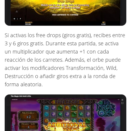
Si activas los free drops (giros gratis), recibes entre
3 y 6 giros gratis. Durante esta partida, se activa
un multiplicador que aumenta +1 con cada
reacción de los carretes. Además, el orbe puede
activar los modificadores Transformación, Wild,
Destrucción o añadir giros extra a la ronda de
forma aleatoria.