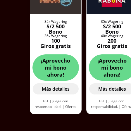
40x. Bono válido por 7 días
Bono válido por 7 días
desde su reclamo. |
desde su reclamo. |
Aplican términos y
Aplican términos y
condiciones
condiciones
35x Wagering
35x Wagering
S/2 500
S/2 500
Bono
Bono
36x Wagering
40x Wagering
100
200
Giros gratis
Giros gratis
¡Aprovecho
¡Aprovecho
mi bono
mi bono
ahora!
ahora!
Más detalles
Más detalles
18+ | Juega con
18+ | Juega con
responsabilidad. | Oferta
responsabilidad. | Ofert
de bienvenida exclusiva de
de bienvenida exclusiva 
Neon54 para jugadores
Rabona para jugadores
nuevos en Perú. Depósito
nuevos en Perú. Depósit
mínimo: S/. 50. Rollover:
mínimo: S/. 30. Rollover: