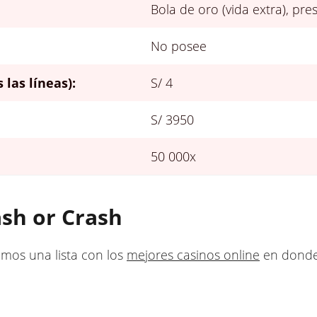
Bola de oro (vida extra), pre
No posee
las líneas):
S/ 4
S/ 3950
50 000x
sh or Crash
amos una lista con los
mejores casinos online
en donde