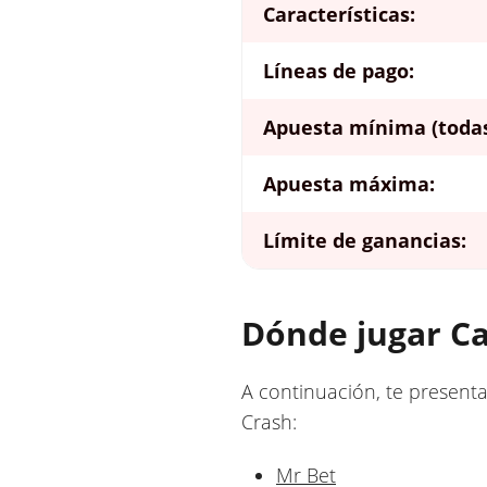
Características:
Líneas de pago:
Apuesta mínima (todas 
Apuesta máxima:
Límite de ganancias:
Dónde jugar Ca
A continuación, te present
Crash:
Mr Bet