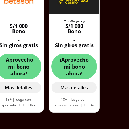
epósito y 40x a los giros.
40x. Bono válido por 10
Bono válido por 10 días
días desde su reclamo. |
desde su reclamo. |
Aplican términos y
Aplican términos y
condiciones
25x Wagering
condiciones
S/1 000
S/1 000
Bono
Bono
-
-
Sin giros gratis
Sin giros gratis
¡Aprovecho
¡Aprovecho
mi bono
mi bono
ahora!
ahora!
Más detalles
Más detalles
18+ | Juega con
18+ | Juega con
esponsabilidad. | Oferta
responsabilidad. | Oferta
e bienvenida exclusiva de
de bienvenida exclusiva de
Betsson para jugadores
Energy Casino para
uevos en Perú. Depósito
jugadores nuevos en Perú.
mínimo: S/ 50. Rollover:
Rollover: 25x. Bono válido