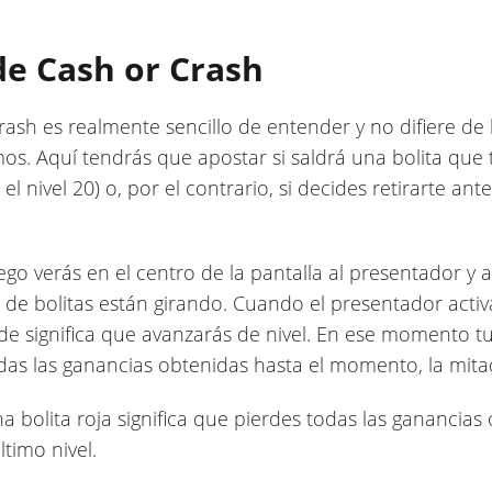
e Cash or Crash
sh es realmente sencillo de entender y no difiere de 
s. Aquí tendrás que apostar si saldrá una bolita que 
 el nivel 20) o, por el contrario, si decides retirarte ant
ego verás en el centro de la pantalla al presentador y
 de bolitas están girando. Cuando el presentador activ
rde significa que avanzarás de nivel. En ese momento t
todas las ganancias obtenidas hasta el momento, la mita
a bolita roja significa que pierdes todas las ganancias
ltimo nivel.