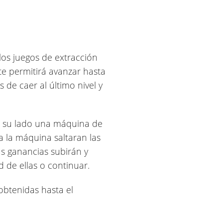
los juegos de extracción
te permitirá avanzar hasta
es de caer al último nivel y
 a su lado una máquina de
a la máquina saltaran las
us ganancias subirán y
d de ellas o continuar.
 obtenidas hasta el