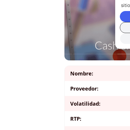
sit
Nombre:
Proveedor:
Volatilidad:
RTP: