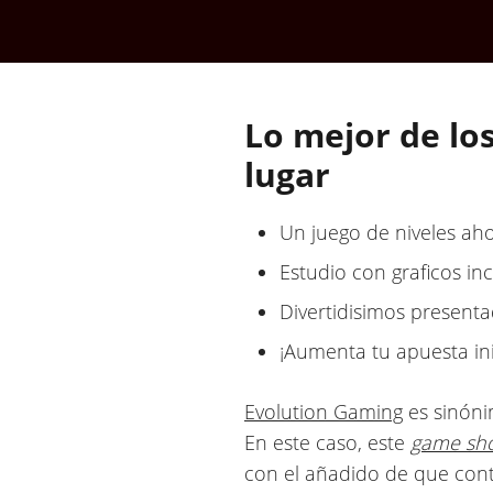
35x. Bono válido por 10
35x y 40x. Bono válido p
días desde su reclamo. |
10 días desde su reclamo.
Aplican términos y
Aplican términos y
condiciones
condiciones
Lo mejor de lo
lugar
Un juego de niveles aho
Estudio con graficos in
Divertidisimos presenta
¡Aumenta tu apuesta ini
Evolution Gaming
es sinóni
En este caso, este
game sh
con el añadido de que cont