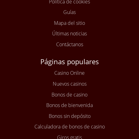
Política de cookies
Guías
Mapa del sitio
Últimas noticias
Contáctanos
Páginas populares
Casino Online
Nuevos casinos
Bonos de casino
Bonos de bienvenida
Bonos sin depósito
Calculadora de bonos de casino
Giros gratis