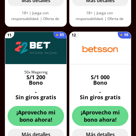
Más detalles
Más detalles
18+ | Juega con
18+ | Juega con
responsabilidad. | Oferta de
responsabilidad. | Oferta de
bienvenida exclusiva de Rabona
bienvenida exclusiva de
para jugadores nuevos en Perú.
Sportaza para jugadores nuevos
85
98
11
12
Depósito mínimo: S/. 30.
en Perú. Depósito mínimo: S/.
Rollover: 35x y 40x. Bono válido
50. Rollover: 35x para el bono y
por 10 días desde su reclamo. |
40x para los giros. Bono válido
Aplican términos y condiciones
por 10 días desde su reclamo. |
Aplican términos y condiciones
50x Wagering
S/1 200
S/1 000
Bono
Bono
-
-
Sin giros gratis
Sin giros gratis
¡Aprovecho mi
¡Aprovecho mi
bono ahora!
bono ahora!
Más detalles
Más detalles