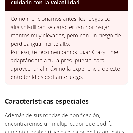
cuidado con la volatilidad
Como mencionamos antes, los juegos con
alta volatilidad se caracterizan por pagar
montos muy elevados, pero con un riesgo de
pérdida igualmente alto.
Por eso, te recomendamos jugar Crazy Time
adaptándote a tu a presupuesto para
aprovechar al máximo la experiencia de este
entretenido y excitante juego.
Características especiales
Además de sus rondas de bonificación,
encontraremos un multiplicador que podría
aumentar hasta 50 veces el valor de las apuestas