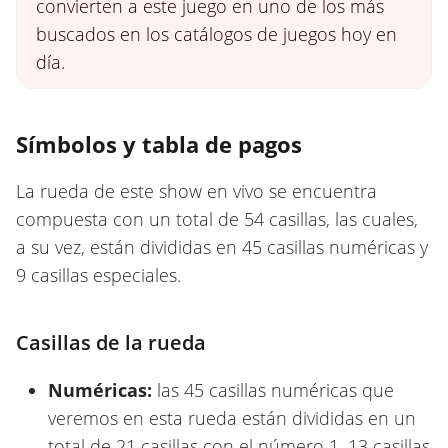
convierten a este juego en uno de los más
buscados en los catálogos de juegos hoy en
día.
Símbolos y tabla de pagos
La rueda de este show en vivo se encuentra
compuesta con un total de 54 casillas, las cuales,
a su vez, están divididas en 45 casillas numéricas y
9 casillas especiales.
Casillas de la rueda
Numéricas:
las 45 casillas numéricas que
veremos en esta rueda están divididas en un
total de 21 casillas con el número 1, 13 casillas