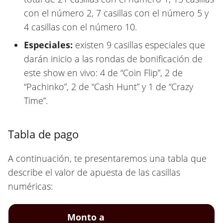
con el número 2, 7 casillas con el número 5 y
4 casillas con el número 10.
Especiales:
existen 9 casillas especiales que
darán inicio a las rondas de bonificación de
este show en vivo: 4 de “Coin Flip”, 2 de
“Pachinko”, 2 de “Cash Hunt” y 1 de “Crazy
Time”.
Tabla de pago
A continuación, te presentaremos una tabla que
describe el valor de apuesta de las casillas
numéricas:
Monto a