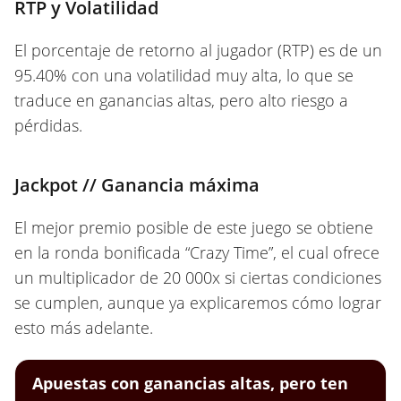
RTP y Volatilidad
El porcentaje de retorno al jugador (RTP) es de un
95.40% con una volatilidad muy alta, lo que se
traduce en ganancias altas, pero alto riesgo a
pérdidas.
Jackpot // Ganancia máxima
El mejor premio posible de este juego se obtiene
en la ronda bonificada “Crazy Time”, el cual ofrece
un multiplicador de 20 000x si ciertas condiciones
se cumplen, aunque ya explicaremos cómo lograr
esto más adelante.
Apuestas con ganancias altas, pero ten