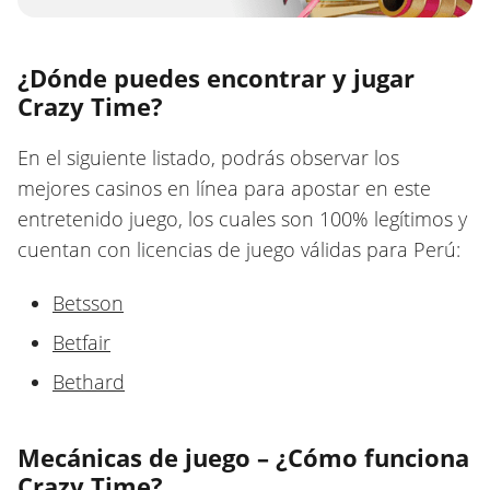
¿Dónde puedes encontrar y jugar
Crazy Time?
En el siguiente listado, podrás observar los
mejores casinos en línea para apostar en este
entretenido juego, los cuales son 100% legítimos y
cuentan con licencias de juego válidas para Perú:
Betsson
Betfair
Bethard
Mecánicas de juego – ¿Cómo funciona
Crazy Time?