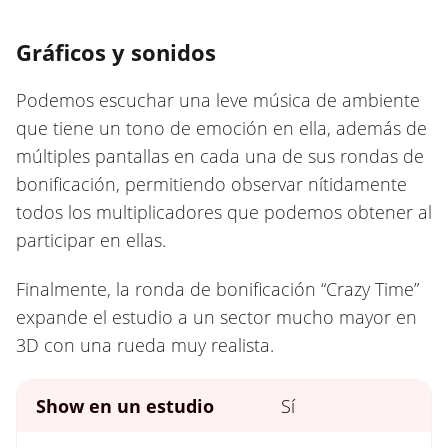
Gráficos y sonidos
Podemos escuchar una leve música de ambiente
que tiene un tono de emoción en ella, además de
múltiples pantallas en cada una de sus rondas de
bonificación, permitiendo observar nítidamente
todos los multiplicadores que podemos obtener al
participar en ellas.
Finalmente, la ronda de bonificación “Crazy Time”
expande el estudio a un sector mucho mayor en
3D con una rueda muy realista.
Show en un estudio
Sí