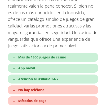
realmente valen la pena conocer. Si bien no
es de los más conocidos en la industria,
ofrece un catálogo amplio de juegos de gran
calidad, varias promociones atractivas y las
mayores garantías en seguridad. Un casino de
vanguardia que ofrece una experiencia de
juego satisfactoria y de primer nivel.
Más de 1500 juegos de casino
App móvil
Atención al Usuario 24/7
No hay teléfono
Métodos de pago