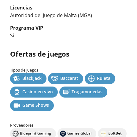
Licencias
Autoridad del Juego de Malta (MGA)
Programa VIP
Sí
Ofertas de juegos
Tipos de juegos
Blackjack
Baccarat
Ruleta
Casino en vivo
Tragamonedas
Game Shows
Proveedores
Blueprint Gaming
Games Global
iSoftBet