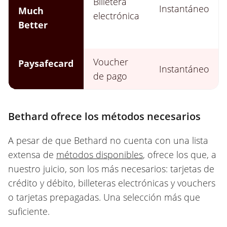
Billetera
Instantáneo
Much
electrónica
Better
Voucher
Paysafecard
Instantáneo
de pago
Bethard ofrece los métodos necesarios
A pesar de que Bethard no cuenta con una lista
extensa de
métodos disponibles
, ofrece los que, a
nuestro juicio, son los más necesarios: tarjetas de
crédito y débito, billeteras electrónicas y vouchers
o tarjetas prepagadas. Una selección más que
suficiente.