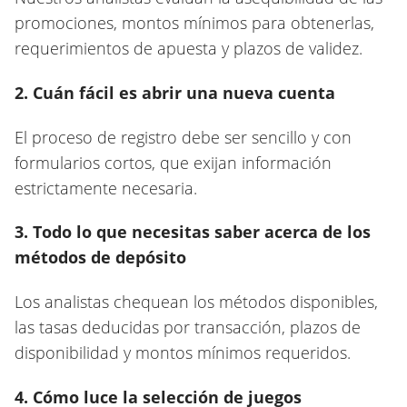
promociones, montos mínimos para obtenerlas,
requerimientos de apuesta y plazos de validez.
2. Cuán fácil es abrir una nueva cuenta
El proceso de registro debe ser sencillo y con
formularios cortos, que exijan información
estrictamente necesaria.
3. Todo lo que necesitas saber acerca de los
métodos de depósito
Los analistas chequean los métodos disponibles,
las tasas deducidas por transacción, plazos de
disponibilidad y montos mínimos requeridos.
4. Cómo luce la selección de juegos