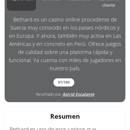
cliente
Bethard es un casino online procedente de
Suecia muy conocido en los paises nórdicos y
en Europa. Y ahora, también muy activa en Las
Américas y en concreto en Perú. Ofrece juegos
de calidad sobre una platorma rápida y
funcional. Ya cuenta con miles de jugadores en
nuestro país.
91/100
Reseñado por
Astrid Escalante
Resumen
Bethard es uno de esos casinos que