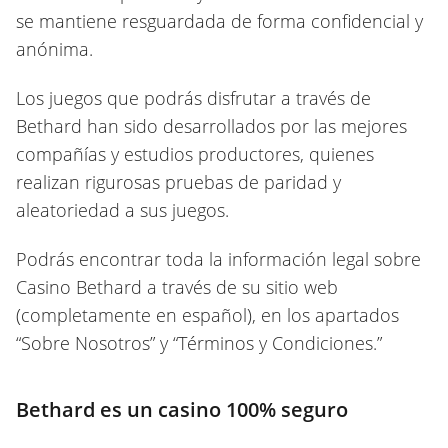
se mantiene resguardada de forma confidencial y
anónima.
Los juegos que podrás disfrutar a través de
Bethard han sido desarrollados por las mejores
compañías y estudios productores, quienes
realizan rigurosas pruebas de paridad y
aleatoriedad a sus juegos.
Podrás encontrar toda la información legal sobre
Casino Bethard a través de su sitio web
(completamente en español), en los apartados
“Sobre Nosotros” y “Términos y Condiciones.”
Bethard es un casino 100% seguro