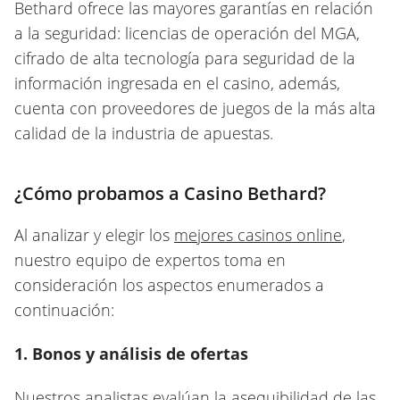
Bethard ofrece las mayores garantías en relación
a la seguridad: licencias de operación del MGA,
cifrado de alta tecnología para seguridad de la
información ingresada en el casino, además,
cuenta con proveedores de juegos de la más alta
calidad de la industria de apuestas.
¿Cómo probamos a Casino Bethard?
Al analizar y elegir los
mejores casinos online
,
nuestro equipo de expertos toma en
consideración los aspectos enumerados a
continuación:
1. Bonos y análisis de ofertas
Nuestros analistas evalúan la asequibilidad de las