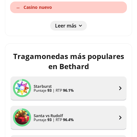
Casino nuevo
Leer más
Tragamonedas más populares
en Bethard
Starburst
Puntaje
93
| RTP
96.1%
Santa vs Rudolf
Puntaje
93
| RTP
96.4%