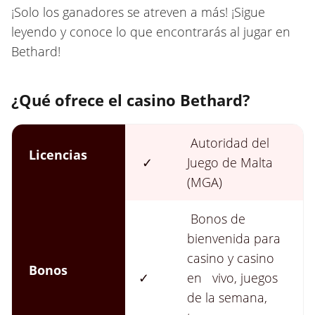
¡Solo los ganadores se atreven a más! ¡Sigue
leyendo y conoce lo que encontrarás al jugar en
Bethard!
¿Qué ofrece el casino Bethard?
Autoridad del
Licencias
✓
Juego de Malta
(MGA)
Bonos de
bienvenida para
casino y casino
Bonos
✓
en vivo, juegos
de la semana,