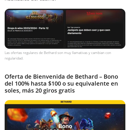
Las ofertas regulares de Bethard son muy llamativas y cambian con
regularidad.
Oferta de Bienvenida de Bethard – Bono
del 100% hasta $100 o su equivalente en
soles, más 20 giros gratis