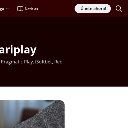
¡Únete ahora!
ago
Noticias
ariplay
Pragmatic Play, iSoftbet, Red