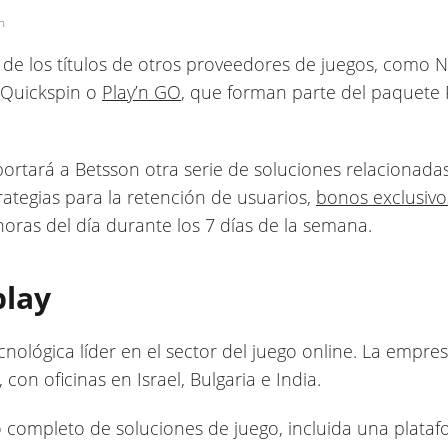
n
de los títulos de otros proveedores de juegos, como N
 Quickspin o
Play’n GO
, que forman parte del paquete P
rtará a Betsson otra serie de soluciones relacionadas
rategias para la retención de usuarios,
bonos exclusivo
 horas del día durante los 7 días de la semana.
play
nológica líder en el sector del juego online. La empre
 con oficinas en Israel, Bulgaria e India.
o completo de soluciones de juego, incluida una plata