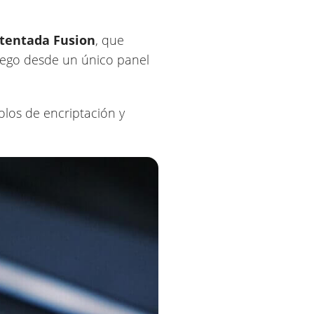
atentada Fusion
, que
uego desde un único panel
olos de encriptación y