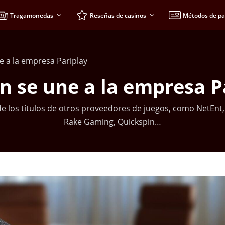
Tragamonedas
Reseñas de casinos
Métodos de p
e a la empresa Pariplay
n se une a la empresa P
e los títulos de otros proveedores de juegos, como NetEnt, 
Rake Gaming, Quickspin…