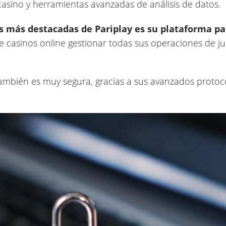
asino y herramientas avanzadas de análisis de datos.
as más destacadas de Pariplay es su plataforma p
e casinos online gestionar todas sus operaciones de j
también es muy segura, gracias a sus avanzados protoc