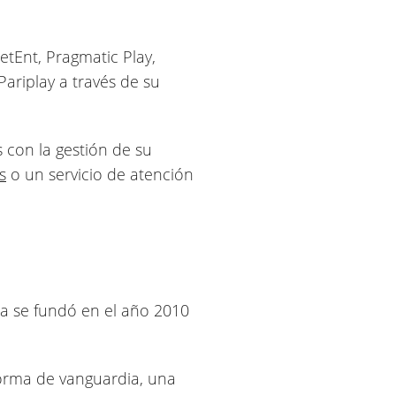
etEnt, Pragmatic Play,
ariplay a través de su
 con la gestión de su
s
o un servicio de atención
sa se fundó en el año 2010
forma de vanguardia, una