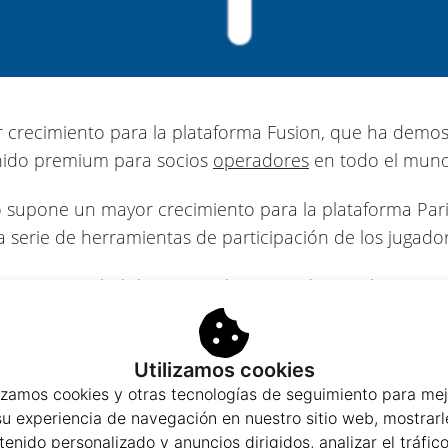
 crecimiento para la plataforma Fusion, que ha demos
nido premium para socios
operadores
en todo el mun
 supone un mayor crecimiento para la plataforma Parip
 serie de herramientas de participación de los jugador
na gran variedad de contenidos tanto de
estudios conso
endientes, por lo que es un gran momento para firma
ara nuestros jugadores
.”, dijo Laura Peretta, Responsa
Utilizamos cookies
lizamos cookies y otras tecnologías de seguimiento para mej
su experiencia de navegación en nuestro sitio web, mostrarl
tenido personalizado y anuncios dirigidos, analizar el tráfico