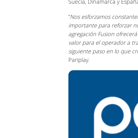
Suecia, Dinamarca y España
“
Nos esforzamos constante
importante para reforzar nu
agregación Fusion ofrecerá
valor para el operador a t
siguiente paso en lo que cre
Pariplay.