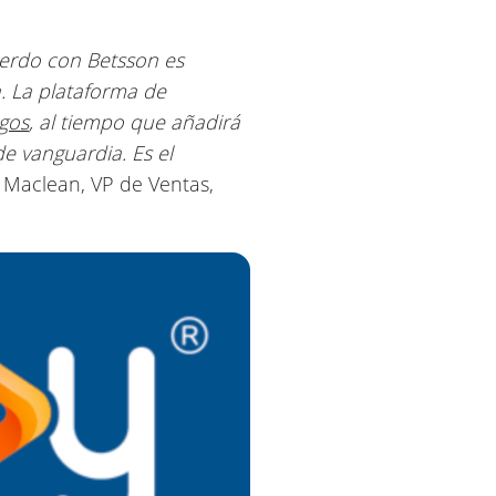
erdo con Betsson es
a. La plataforma de
gos
, al tiempo que añadirá
e vanguardia. Es el
w Maclean, VP de Ventas,