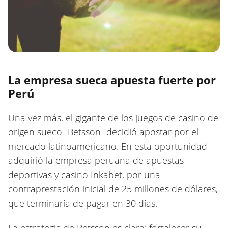
La empresa sueca apuesta fuerte por
Perú
Una vez más, el gigante de los juegos de casino de
origen sueco -Betsson- decidió apostar por el
mercado latinoamericano. En esta oportunidad
adquirió la empresa peruana de apuestas
deportivas y casino Inkabet, por una
contraprestación inicial de 25 millones de dólares,
que terminaría de pagar en 30 días.
La estrategia de
Betsson
es clara: fortalecer su