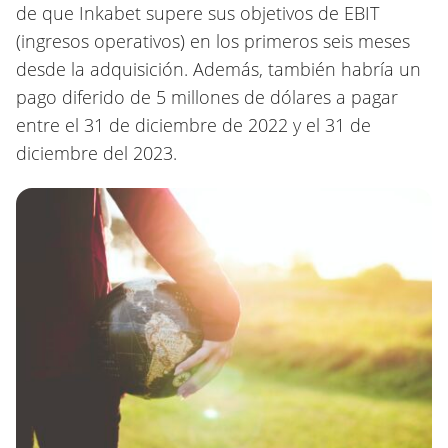
de que Inkabet supere sus objetivos de EBIT
(ingresos operativos) en los primeros seis meses
desde la adquisición. Además, también habría un
pago diferido de 5 millones de dólares a pagar
entre el 31 de diciembre de 2022 y el 31 de
diciembre del 2023.