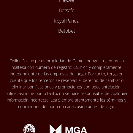
Playzee
Betsafe
Royal Panda
Betobet
OnlineCasino.pe es propiedad de Game Lounge Ltd, empresa
maltesa con número de registro: C53144 y completamente
independiente de las empresas de juego. Por tanto, tenga en
cuenta que los terceros se reservan el derecho de cambiar o
eliminar bonificaciones y promociones con poca antelación.
onlinecasino.pe por lo tanto, no se hace responsable de cualquier
información incorrecta. Lea Siempre atentamente los términos y
condiciones del bono en cada casino antes de jugar.