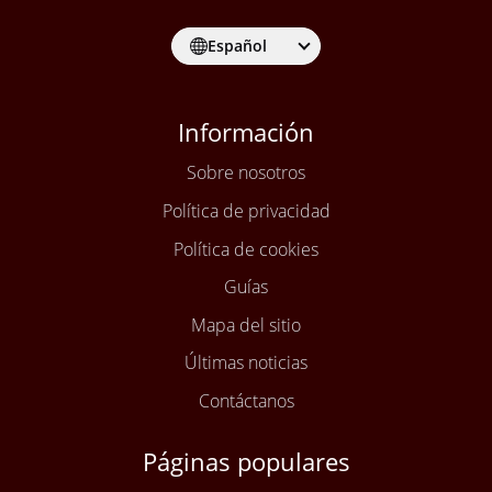
Español
Información
Sobre nosotros
Política de privacidad
Política de cookies
Guías
Mapa del sitio
Últimas noticias
Contáctanos
Páginas populares