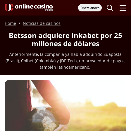
¡Únete ahora!
Home
Noticias de casinos
Betsson adquiere Inkabet por 25
millones de dólares
Anteriormente, la compañía ya había adquirido Suaposta
(Brasil), Colbet (Colombia) y JDP Tech, un proveedor de pagos,
también latinoamericano.