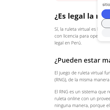
sit
¿Es legal la ru
Sí, la ruleta virtual es leg
con licencia para operar es
legal en Perú.
¿Pueden estar ma
El juego de ruleta virtual
(RNG), de la misma manera
El RNG es un sistema que ref
ruleta online con un prove
ninguna manera, porque el