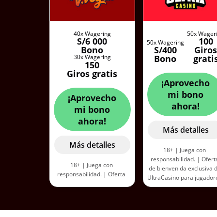
40x Wagering
50x Wager
S/6 000
100
50x Wagering
Bono
S/400
Giro
30x Wagering
Bono
grati
150
Giros gratis
¡Aprovecho
mi bono
¡Aprovecho
ahora!
mi bono
ahora!
Más detalles
Más detalles
18+ | Juega con
responsabilidad. | Ofert
18+ | Juega con
de bienvenida exclusiva 
responsabilidad. | Oferta
UltraCasino para jugador
de bienvenida exclusiva de
nuevos en Perú. Depósit
Vulkan Vegas para
mínimo: S/. 40. Rollover:
jugadores nuevos en Perú.
50x. Bono válido por 24
Depósito mínimo: S/. 40.
horas desde su reclamo.