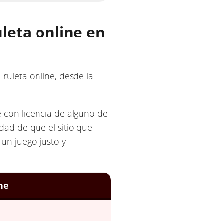
uleta online en
 ruleta online, desde la
e con licencia de alguno de
idad de que el sitio que
un juego justo y
ne