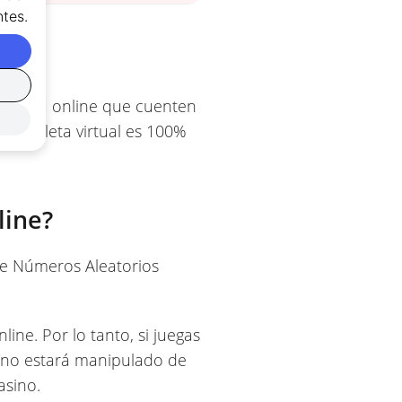
tes.
físicos u online que cuenten
gar ruleta virtual es 100%
line?
 de Números Aleatorios
line. Por lo tanto, si juegas
o no estará manipulado de
asino.