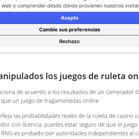
io web y comprender desde dónde provienen nuestros visitan
leta online en Perú?
Acepto
Cambie sus preferencias
al hasta el día de hoy, siempre que se juegue en casinos 
Rechazo
te tipo de juegos. Puedes quedarte tranquilo de que ju
nipulados los juegos de ruleta on
 funciona de acuerdo a los resultados de un Generador
 que un juego de tragamonedas online.
leja las probabilidades reales de la ruleta de casino on
edor con licencia, puedes estar seguro de que el jueg
 RNG es probado por autoridades independientes al c