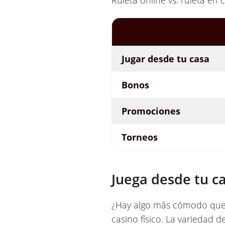
Jugar desde tu casa
Bonos
Promociones
Torneos
Juega desde tu c
¿Hay algo más cómodo que j
casino físico. La variedad de