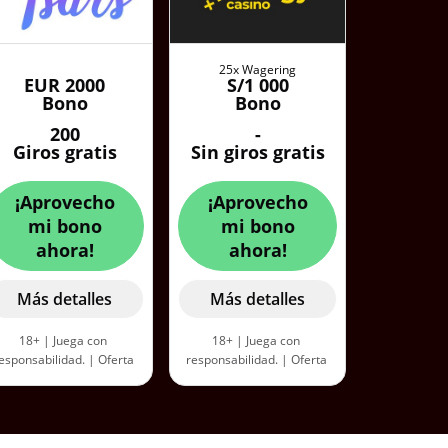
25x Wagering
EUR 2000
S/1 000
Bono
Bono
200
-
Giros gratis
Sin giros gratis
¡Aprovecho
¡Aprovecho
mi bono
mi bono
ahora!
ahora!
Más detalles
Más detalles
18+ | Juega con
18+ | Juega con
esponsabilidad. | Oferta
responsabilidad. | Oferta
e bienvenida exclusiva de
de bienvenida exclusiva de
Tsars para jugadores
Energy Casino para
uevos en Perú. Depósito
jugadores nuevos en Perú.
mínimo: EUR 20 o su
Rollover: 25x. Bono válido