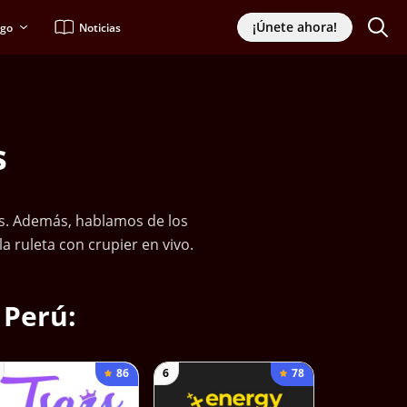
¡Únete ahora!
ago
Noticias
s
os. Además, hablamos de los
la ruleta con crupier en vivo.
 Perú:
86
78
6