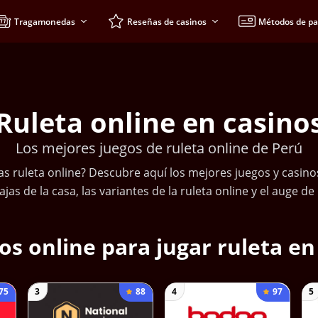
Tragamonedas
Reseñas de casinos
Métodos de p
Ruleta online en casino
Los mejores juegos de ruleta online de Perú
gas ruleta online? Descubre aquí los mejores juegos y casin
as de la casa, las variantes de la ruleta online y el auge de 
os online para jugar ruleta en
75
88
97
3
4
5