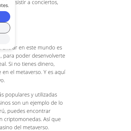
en asistir a conciertos,
tes.
real.
de entrar en este mundo es
ra, para poder desenvolverte
al. Si no tienes dinero,
en el metaverso. Y es aquí
vo.
 populares y utilizadas
sinos son un ejemplo de lo
erú, puedes encontrar
en criptomonedas. Así que
asino del metaverso.