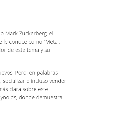
do Mark Zuckerberg, el
e le conoce como “Meta”,
or de este tema y su
uevos. Pero, en palabras
 socializar e incluso vender
más clara sobre este
Reynolds, donde demuestra