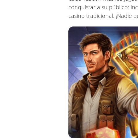
conquistar a su público: in
casino tradicional. ¡Nadie 