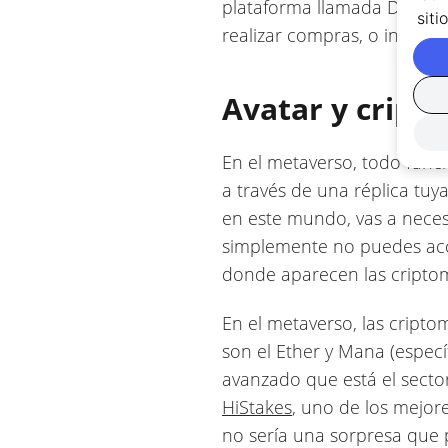
plataforma llamada Decentr
sit
realizar compras, o incluso 
Avatar y cripto
En el metaverso, todo func
a través de una réplica tuy
en este mundo, vas a neces
simplemente no puedes acc
donde aparecen las cripto
En el metaverso, las cript
son el Ether y Mana (espec
avanzado que está el secto
HiStakes
, uno de los mejor
no sería una sorpresa que 