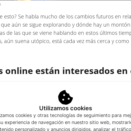
t
e esto? Se habla mucho de los cambios futuros en rel
 que aún se sigue explorando y dónde hay un montón
as de las que se viene hablando en estos últimos tiem
, aún suena utópico, está cada vez más cerca y como 
 online están interesados en
asinos que hoy por hoy incluyen
criptomonedas
y
billet
darse cuenta de que esta industria está abierta a nue
iene a más de uno interesado y ansioso por verlo puest
Utilizamos cookies
, de alguna manera, toda una revolución en el mundo 
lizamos cookies y otras tecnologías de seguimiento para mej
su experiencia de navegación en nuestro sitio web, mostrarl
gital o avatar realizando apuestas? De hecho, ya es to
tenido personalizado y anuncios dirigidos, analizar el tráfico