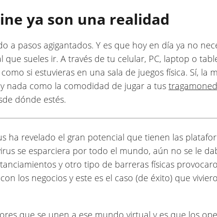
line ya son una realidad
o a pasos agigantados. Y es que hoy en día ya no neces
 al que sueles ir. A través de tu celular, PC, laptop o tab
mo si estuvieras en una sala de juegos física. Sí, la 
ay nada como la comodidad de jugar a tus
tragamoned
esde dónde estés.
 ha revelado el gran potencial que tienen las plataform
virus se esparciera por todo el mundo, aún no se le d
stanciamientos y otro tipo de barreras físicas provoca
con los negocios y este es el caso (de éxito) que vivier
dores que se unen a ese mundo virtual y es que los o