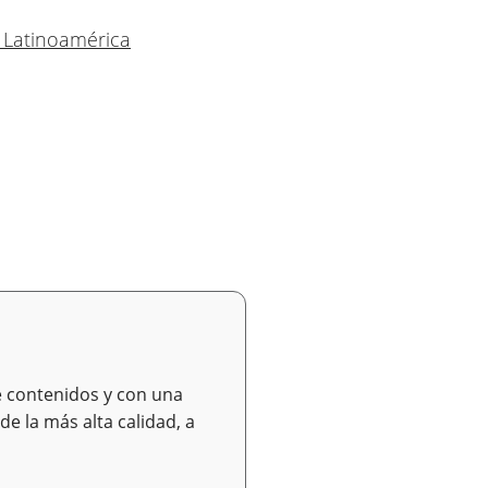
 Latinoamérica
e contenidos y con una
e la más alta calidad, a