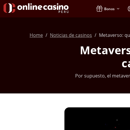
Bonos
Home
Noticias de casinos
Metaverso: qu
Metavers
c
Por supuesto, el metaver