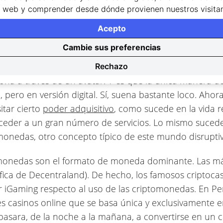
aland, el primer mundo virtual donde los usuarios pued
io web y comprender desde dónde provienen nuestros visitan
visitar y apostar en los casinos como si fuera el mundo 
Acepto
Cambie sus preferencias
s
Rechazo
iona a través de un avatar. Y es que la única manera 
a, pero en versión digital. Sí, suena bastante loco. Aho
itar cierto
poder adquisitivo
, como sucede en la vida re
eder a un gran número de servicios. Lo mismo sucede 
monedas, otro concepto típico de este mundo disrupti
omonedas son el formato de moneda dominante. Las más
ífica de Decentraland). De hecho, los famosos criptoca
r iGaming respecto al uso de las criptomonedas. En P
es casinos online que se basa única y exclusivamente 
pasara, de la noche a la mañana, a convertirse en un c