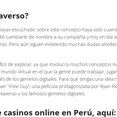
averso?
e hayas escuchado sobre este concepto haya sido cuan
dió cambiarle de nombre a su compañía y hoy en día s
rso. Pero aún siguen existiendo muchas dudas alreded
ícil de explicar, ya que involucra muchos conceptos n
 mundo virtual en el que la gente puede trabajar, jugar,
vés de los gemelos digitales. Para que tengas una idea 
er “
Free Guy
”, una película protagonizada por Ryan 
averso y los famosos gemelos digitales.
 casinos online en Perú, aquí: