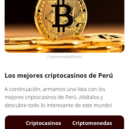
Criptomoneda Bitcoin
Los mejores criptocasinos de Perú
A continuación, armamos una lista con los
mejores criptocasinos de Perú. ¡Visítalos y
descubre todo lo interesante de este mundo!
Criptocasinos
Criptomonedas