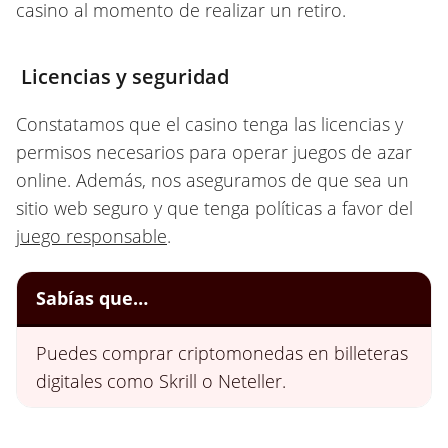
casino al momento de realizar un retiro.
Licencias y seguridad
Constatamos que el casino tenga las licencias y
permisos necesarios para operar juegos de azar
online. Además, nos aseguramos de que sea un
sitio web seguro y que tenga políticas a favor del
juego responsable
.
Sabías que…
Puedes comprar criptomonedas en billeteras
digitales como Skrill o Neteller.