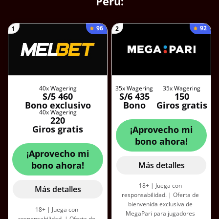
Perú:
96
92
1
2
40x Wagering
35x Wagering
35x Wagering
S/5 460
S/6 435
150
Bono exclusivo
Bono
Giros gratis
40x Wagering
220
Giros gratis
¡Aprovecho mi
bono ahora!
¡Aprovecho mi
bono ahora!
Más detalles
18+ | Juega con
Más detalles
responsabilidad. | Oferta de
bienvenida exclusiva de
18+ | Juega con
MegaPari para jugadores
responsabilidad. | Oferta de