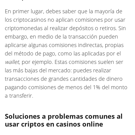
En primer lugar, debes saber que la mayoría de
los criptocasinos no aplican comisiones por usar
criptomonedas al realizar depósitos o retiros. Sin
embargo, en medio de la transacción pueden
aplicarse algunas comisiones indirectas, propias
del método de pago, como las aplicadas por el
wallet
, por ejemplo. Estas comisiones suelen ser
las más bajas del mercado: puedes realizar
transacciones de grandes cantidades de dinero
pagando comisiones de menos del 1% del monto
a transferir.
Soluciones a problemas comunes al
usar criptos en casinos online