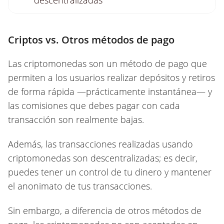
Criptos vs. Otros métodos de pago
Las criptomonedas son un método de pago que
permiten a los usuarios realizar depósitos y retiros
de forma rápida —prácticamente instantánea— y
las comisiones que debes pagar con cada
transacción son realmente bajas.
Además, las transacciones realizadas usando
criptomonedas son descentralizadas; es decir,
puedes tener un control de tu dinero y mantener
el anonimato de tus transacciones.
Sin embargo, a diferencia de otros métodos de