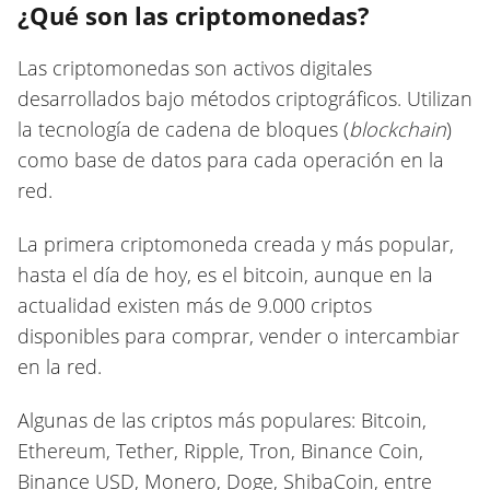
¿Qué son las criptomonedas?
Las criptomonedas son activos digitales
desarrollados bajo métodos criptográficos. Utilizan
la tecnología de cadena de bloques (
blockchain
)
como base de datos para cada operación en la
red.
La primera criptomoneda creada y más popular,
hasta el día de hoy, es el bitcoin, aunque en la
actualidad existen más de 9.000 criptos
disponibles para comprar, vender o intercambiar
en la red.
Algunas de las criptos más populares: Bitcoin,
Ethereum, Tether, Ripple, Tron, Binance Coin,
Binance USD, Monero, Doge, ShibaCoin, entre