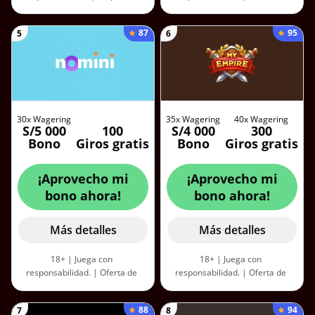
solo para residentes de Perú.
bienvenida exclusiva de Bodog
Depósito mínimo: US$10 o su
para jugadores nuevos en Perú.
87
95
5
6
equivalente en PEN. Válido por
Depósito mínimo: S/. 50.
30 días desde su reclamo. |
Rollover: 30x. Bono válido por 30
Aplican términos y condiciones
días desde su reclamo. |
Aplican
términos y condiciones
30x Wagering
35x Wagering
40x Wagering
S/5 000
100
S/4 000
300
Bono
Giros gratis
Bono
Giros gratis
¡Aprovecho mi
¡Aprovecho mi
bono ahora!
bono ahora!
Más detalles
Más detalles
18+ | Juega con
18+ | Juega con
responsabilidad. | Oferta de
responsabilidad. | Oferta de
bienvenida exclusiva de Nomini
bienvenida exclusiva de
para jugadores nuevos en Perú.
MyEmpire para jugadores en
88
94
7
8
Depósito mínimo: S/. 50.
Perú. Depósito mínimo: S/ 100.