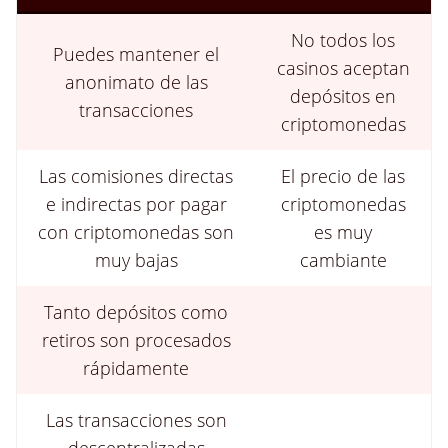
No todos los
Puedes mantener el
casinos aceptan
anonimato de las
depósitos en
transacciones
criptomonedas
Las comisiones directas
El precio de las
e indirectas por pagar
criptomonedas
con criptomonedas son
es muy
muy bajas
cambiante
Tanto depósitos como
retiros son procesados
rápidamente
Las transacciones son
descentralizadas