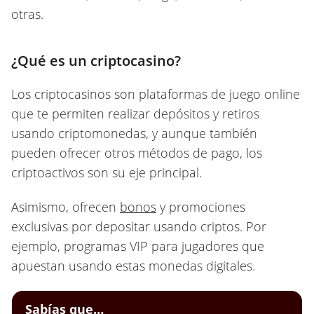
otras.
¿Qué es un criptocasino?
Los criptocasinos son plataformas de juego online
que te permiten realizar depósitos y retiros
usando criptomonedas, y aunque también
pueden ofrecer otros métodos de pago, los
criptoactivos son su eje principal.
Asimismo, ofrecen
bonos
y promociones
exclusivas por depositar usando criptos. Por
ejemplo, programas VIP para jugadores que
apuestan usando estas monedas digitales.
Sabías que…