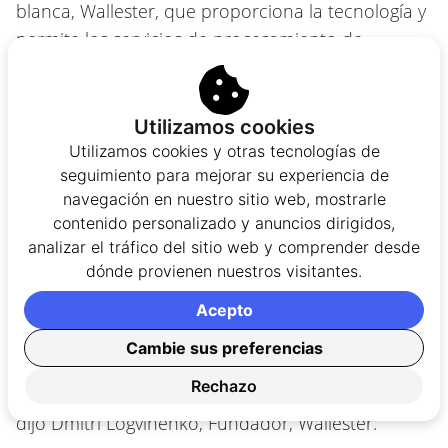
blanca, Wallester, que proporciona la tecnología y
permite los servicios de procesamiento de
transacciones con Visa para los usuarios de
AstroPay.
Utilizamos cookies
“El equipo de Wallester está muy emocionado de
Utilizamos cookies y otras tecnologías de
que la cooperación con AstroPay se haya
seguimiento para mejorar su experiencia de
convertido en una experiencia tan exitosa y
navegación en nuestro sitio web, mostrarle
contenido personalizado y anuncios dirigidos,
valiosa para ambas empresas. Nos complace que
analizar el tráfico del sitio web y comprender desde
nuestro producto haya logrado satisfacer las
dónde provienen nuestros visitantes.
necesidades de los clientes de AstroPay, que
ahora podrán realizar pagos de forma más
Acepto
cómoda, utilizando soluciones eficaces en la
Cambie sus preferencias
práctica. Wallester espera nuevos lanzamientos de
Rechazo
productos fintech, en colaboración con AstroPay.”
,
dijo Dmitri Logvinenko, Fundador, Wallester.