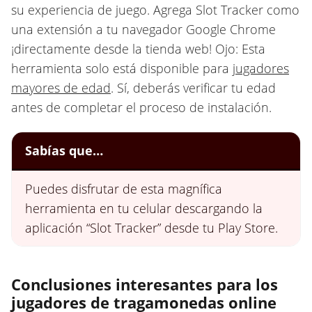
su experiencia de juego. Agrega Slot Tracker como
una extensión a tu navegador Google Chrome
¡directamente desde la tienda web! Ojo: Esta
herramienta solo está disponible para
jugadores
mayores de edad
. Sí, deberás verificar tu edad
antes de completar el proceso de instalación.
Sabías que…
Puedes disfrutar de esta magnífica
herramienta en tu celular descargando la
aplicación “Slot Tracker” desde tu Play Store.
Conclusiones interesantes para los
jugadores de tragamonedas online