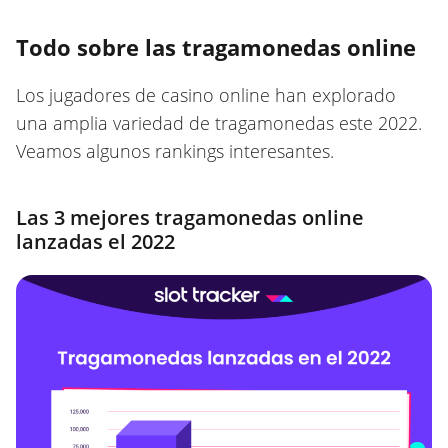
Todo sobre las tragamonedas online
Los jugadores de casino online han explorado
una amplia variedad de tragamonedas este 2022.
Veamos algunos rankings interesantes.
Las 3 mejores tragamonedas online
lanzadas el 2022