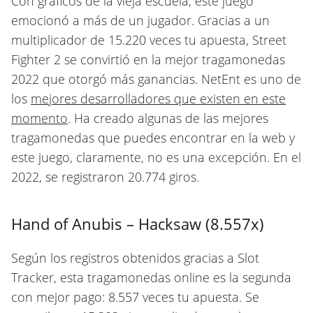
Con gráficos de la vieja escuela, este juego
emocionó a más de un jugador. Gracias a un
multiplicador de 15.220 veces tu apuesta, Street
Fighter 2 se convirtió en la mejor tragamonedas
2022 que otorgó más ganancias. NetEnt es uno de
los
mejores desarrolladores que existen en este
momento
. Ha creado algunas de las mejores
tragamonedas que puedes encontrar en la web y
este juego, claramente, no es una excepción. En el
2022, se registraron 20.774 giros.
Hand of Anubis – Hacksaw (8.557x)
Según los registros obtenidos gracias a Slot
Tracker, esta tragamonedas online es la segunda
con mejor pago: 8.557 veces tu apuesta. Se