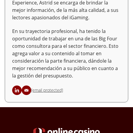
Experience, Astrid se encarga de brindar la
mejor información, de la más alta calidad, a sus
lectores apasionados del iGaming.
En su trayectoria profesional, ha tenido la
oportunidad de trabajar en una de las Big Four
como consultora para el sector financiero. Esto
agrega valor a su contenido al tomar en
consideración la parte financiera, dándole la
mejor recomendación a su público en cuanto a
la gestión del presupuesto.
[email protected]