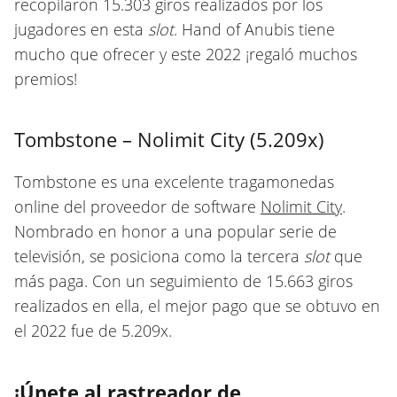
recopilaron 15.303 giros realizados por los
jugadores en esta
slot
. Hand of Anubis tiene
mucho que ofrecer y este 2022 ¡regaló muchos
premios!
Tombstone – Nolimit City (5.209x)
Tombstone es una excelente tragamonedas
online del proveedor de software
Nolimit City
.
Nombrado en honor a una popular serie de
televisión, se posiciona como la tercera
slot
que
más paga. Con un seguimiento de 15.663 giros
realizados en ella, el mejor pago que se obtuvo en
el 2022 fue de 5.209x.
¡Únete al rastreador de