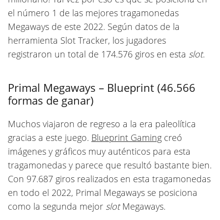
el número 1 de las mejores tragamonedas
Megaways de este 2022. Según datos de la
herramienta Slot Tracker, los jugadores
registraron un total de 174.576 giros en esta
slot
.
Primal Megaways – Blueprint (46.566
formas de ganar)
Muchos viajaron de regreso a la era paleolítica
gracias a este juego.
Blueprint Gaming
creó
imágenes y gráficos muy auténticos para esta
tragamonedas y parece que resultó bastante bien.
Con 97.687 giros realizados en esta tragamonedas
en todo el 2022, Primal Megaways se posiciona
como la segunda mejor
slot
Megaways.