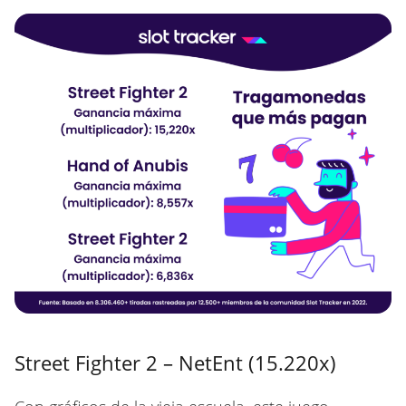
Street Fighter 2 – NetEnt (15.220x)