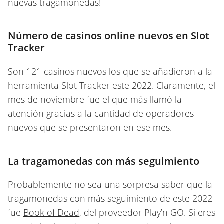
nuevas tragamonedas!
Número de casinos online nuevos en Slot
Tracker
Son 121 casinos nuevos los que se añadieron a la
herramienta Slot Tracker este 2022. Claramente, el
mes de noviembre fue el que más llamó la
atención gracias a la cantidad de operadores
nuevos que se presentaron en ese mes.
La tragamonedas con más seguimiento
Probablemente no sea una sorpresa saber que la
tragamonedas con más seguimiento de este 2022
fue
Book of Dead
, del proveedor Play’n GO. Si eres