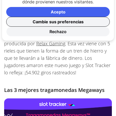
dónde provienen nuestros visitantes.
Money Train 3 – Relax Gaming (Lanzada
Acepto
el 22 de septiembre del 2022)
Cambie sus preferencias
Únete a los bandidos en la tragamonedas online
Rechazo
Money Train 3, una nueva versión de la serie
producida por
Relax Gaming
. Esta vez viene con 5
rieles que tienen la forma de un tren de hierro y
que te llevarán a la fábrica de dinero. Los
jugadores amaron este nuevo juego y Slot Tracker
lo refleja: ¡54.902 giros rastreados!
Las 3 mejores tragamonedas Megaways