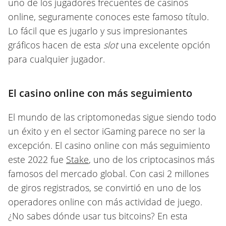
uno de los jugadores frecuentes de casinos
online, seguramente conoces este famoso título.
Lo fácil que es jugarlo y sus impresionantes
gráficos hacen de esta
slot
una excelente opción
para cualquier jugador.
El casino online con más seguimiento
El mundo de las criptomonedas sigue siendo todo
un éxito y en el sector iGaming parece no ser la
excepción. El casino online con más seguimiento
este 2022 fue
Stake
, uno de los criptocasinos más
famosos del mercado global. Con casi 2 millones
de giros registrados, se convirtió en uno de los
operadores online con más actividad de juego.
¿No sabes dónde usar tus bitcoins? En esta