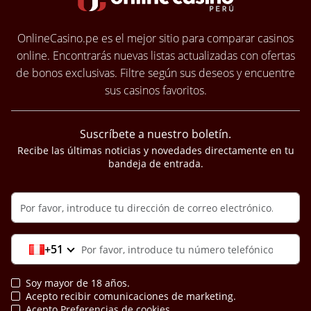
OnlineCasino.pe es el mejor sitio para comparar casinos
online. Encontrarás nuevas listas actualizadas con ofertas
de bonos exclusivas. Filtre según sus deseos y encuentre
sus casinos favoritos.
Suscríbete a nuestro boletín.
Recibe las últimas noticias y novedades directamente en tu
bandeja de entrada.
+51
Soy mayor de 18 años.
Acepto recibir comunicaciones de marketing.
Acepto Preferencias de cookies