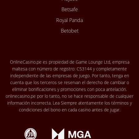
Betsafe
Royal Panda
Betobet
OnlineCasino.pe es propiedad de Game Lounge Ltd, empresa
maltesa con número de registro: C53144 y completamente
independiente de las empresas de juego. Por tanto, tenga en
cuenta que los terceros se reservan el derecho de cambiar o
eliminar bonificaciones y promociones con poca antelación.
onlinecasino.pe por lo tanto, no se hace responsable de cualquier
información incorrecta. Lea Siempre atentamente los términos y
condiciones del bono en cada casino antes de jugar.