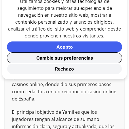
Utilizamos cookies y otras tecnologías de
¡No esperes más!
seguimiento para mejorar su experiencia de
navegación en nuestro sitio web, mostrarle
Autor/a
contenido personalizado y anuncios dirigidos,
analizar el tráfico del sitio web y comprender desde
dónde provienen nuestros visitantes.
Yamil Fernández
Experta en juego online y estrategia
Acepto
Yamil Fernández empezó su carrera como
Cambie sus preferencias
periodista de medios de comunicación online y
Rechazo
generación de contenidos para marcas, hasta
que decidió adentrarse en el mundo de los
casinos online, donde dio sus primeros pasos
como redactora en un reconocido casino online
de España.
El principal objetivo de Yamil es que los
jugadores tengan al alcance de su mano
información clara, segura y actualizada, que los