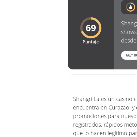
condiciones
términos y condiciones
Shangr
69
shows
desde 
Puntaje
66/10
Shangri La es un casino 
encuentra en Curazao, y
promociones para nuevos
registrados, rápidos mét
que lo hacen legítimo par