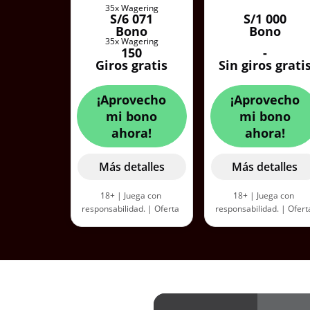
35x Wagering
S/6 071
S/1 000
Bono
Bono
35x Wagering
150
-
Giros gratis
Sin giros grati
¡Aprovecho
¡Aprovecho
mi bono
mi bono
ahora!
ahora!
Más detalles
Más detalles
18+ | Juega con
18+ | Juega con
responsabilidad. | Oferta
responsabilidad. | Ofert
de bienvenida exclusiva de
de bienvenida exclusiva 
MegaPari para jugadores
Betsson para jugadores
nuevos en Perú. Depósito
nuevos en Perú. Depósit
mínimo: €5. Rollover: 35x.
mínimo: S/ 50. Rollover:
Bono válido por 7 días
Depende del depósito.
desde su reclamo. |
Bono válido por 15 días
Aplican términos y
desde el registro. |
Aplic