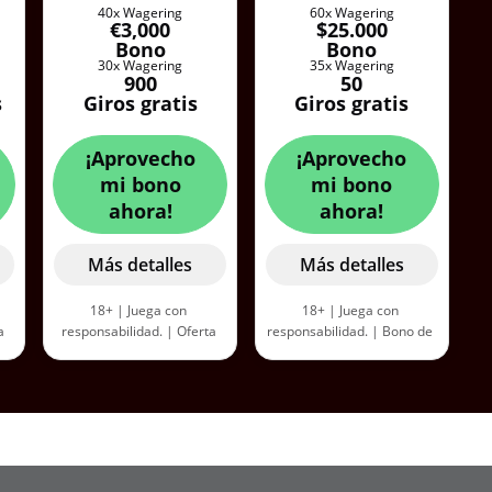
40x Wagering
60x Wagering
€3,000
$25.000
Bono
Bono
30x Wagering
35x Wagering
900
50
s
Giros gratis
Giros gratis
¡Aprovecho
¡Aprovecho
mi bono
mi bono
ahora!
ahora!
Más detalles
Más detalles
18+ | Juega con
18+ | Juega con
a
responsabilidad. | Oferta
responsabilidad. | Bono de
de
de bienvenida exclusiva de
bienvenida exclusivo de
GGBet para jugadores
WSM para jugadores
o
nuevos en Perú. Depósito
nuevos en Perú. Depósito
mínimo: S/30. Rollover: 40x
mínimo $10. Rollover 60x. |
para el bono por depósito y
Aplican términos y
30x para los giros gratis.
condiciones
an
Bono válido por 5 días