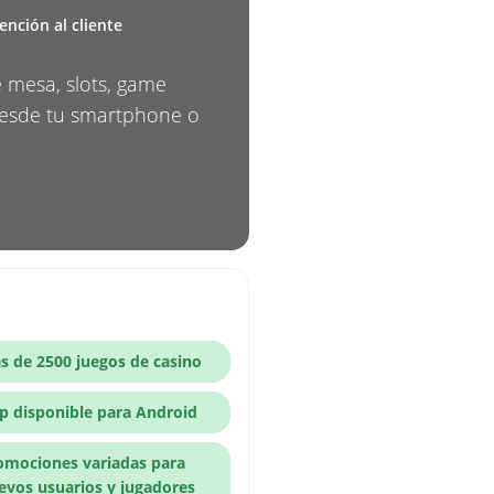
ención al cliente
e mesa, slots, game
desde tu smartphone o
s de 2500 juegos de casino
p disponible para Android
omociones variadas para
evos usuarios y jugadores