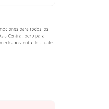
omociones para todos los
Asia Central, pero para
mericanos, entre los cuales