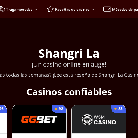
Tragamonedas
Reseñas de casinos
Métodos de p
Shangri La
¡Un casino online en auge!
as todas las semanas? ¡Lee esta reseña de Shangri La Casin
Casinos confiables
98
92
83