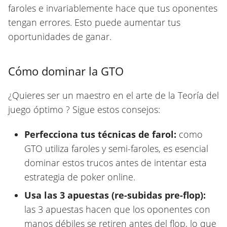
faroles e invariablemente hace que tus oponentes
tengan errores. Esto puede aumentar tus
oportunidades de ganar.
Cómo dominar la GTO
¿Quieres ser un maestro en el arte de la Teoría del
juego óptimo ? Sigue estos consejos:
Perfecciona tus técnicas de farol:
como
GTO utiliza faroles y semi-faroles, es esencial
dominar estos trucos antes de intentar esta
estrategia de poker online.
Usa las 3 apuestas (re-subidas pre-flop):
las 3 apuestas hacen que los oponentes con
manos débiles se retiren antes del flop, lo que