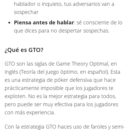
hablador o inquieto, tus adversarios van a
sospechar
Piensa antes de hablar
: sé consciente de lo
que dices para no despertar sospechas.
¿Qué es GTO?
GTO son las siglas de Game Theory Optimal, en
inglés (Teoría del juego óptimo, en español). Esta
es una estrategia de póker defensiva que hace
prácticamente imposible que los jugadores te
exploten. No es la mejor estrategia para todos,
pero puede ser muy efectiva para los jugadores
con más experiencia.
Con la estrategia GTO haces uso de faroles y semi-