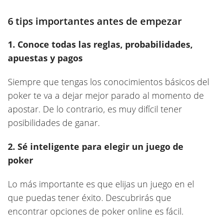
6 tips importantes antes de empezar
1. Conoce todas las reglas, probabilidades,
apuestas y pagos
Siempre que tengas los conocimientos básicos del
poker te va a dejar mejor parado al momento de
apostar. De lo contrario, es muy difícil tener
posibilidades de ganar.
2. Sé inteligente para elegir un juego de
poker
Lo más importante es que elijas un juego en el
que puedas tener éxito. Descubrirás que
encontrar opciones de poker online es fácil.