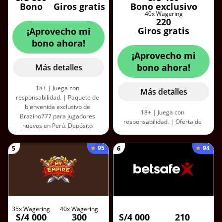
Bono
Giros gratis
Bono exclusivo
40x Wagering
220
Giros gratis
¡Aprovecho mi
bono ahora!
¡Aprovecho mi
bono ahora!
Más detalles
18+ | Juega con
Más detalles
responsabilidad. | Paquete de
bienvenida exclusivo de
18+ | Juega con
Brazino777 para jugadores
responsabilidad. | Oferta de
nuevos en Perú. Depósito
bienvenida exclusiva de Melbet
mínimo: S/20. Rollover: 30x. |
para jugadores nuevos en Perú.
Aplican términos y condiciones
95
94
5
6
Depósito mínimo: S/ 40.
Rollover: 40x. Bono válido por 7
días desde su reclamo. |
Aplican
términos y condiciones
35x Wagering
40x Wagering
S/4 000
300
S/4 000
210