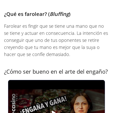
¿Qué es farolear? (
Bluffing
)
Farolear es fingir que se tiene una mano que no
se tiene y actuar en consecuencia. La intención es
conseguir que uno de tus oponentes se retire
creyendo que tu mano es mejor que la suya o
hacer que se confíe demasiado.
¿Cómo ser bueno en el arte del engaño?