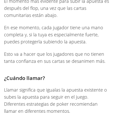
El momento más evidente para subir la apuesta es
después del flop, una vez que las cartas
comunitarias están abajo.
En ese momento, cada jugador tiene una mano
completa y, si la tuya es especialmente fuerte,
puedes protegerla subiendo la apuesta.
Esto va a hacer que los jugadores que no tienen
tanta confianza en sus cartas se desanimen más.
¿Cuándo llamar?
Llamar significa que igualas la apuesta existente o
subes la apuesta para seguir en el juego.
Diferentes estrategias de poker recomiendan
llamar en diferentes momentos.