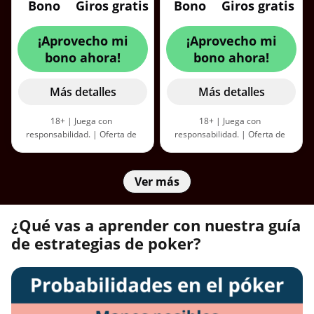
Bono
Giros gratis
Bono
Giros gratis
¡Aprovecho mi
¡Aprovecho mi
bono ahora!
bono ahora!
Más detalles
Más detalles
18+ | Juega con
18+ | Juega con
responsabilidad. | Oferta de
responsabilidad. | Oferta de
bienvenida exclusiva de
bienvenida exclusiva de Betsafe
MyEmpire para jugadores en
para jugadores nuevos en Perú.
Perú. Depósito mínimo: S/ 100.
Depósito mínimo: S/50. Rollover:
Ver más
Rollover: 35x al depósito y 40x a
Depende del monto depositado.
los giros. Bono válido por 10
Bono válido por 15 días desde el
días desde su reclamo. |
Aplican
registro. |
Aplican términos y
¿Qué vas a aprender con nuestra guía
términos y condiciones
condiciones
de estrategias de poker?