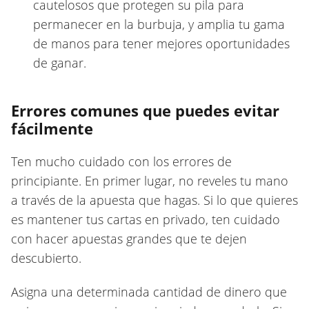
cautelosos que protegen su pila para
permanecer en la burbuja, y amplia tu gama
de manos para tener mejores oportunidades
de ganar.
Errores comunes que puedes evitar
fácilmente
Ten mucho cuidado con los errores de
principiante. En primer lugar, no reveles tu mano
a través de la apuesta que hagas. Si lo que quieres
es mantener tus cartas en privado, ten cuidado
con hacer apuestas grandes que te dejen
descubierto.
Asigna una determinada cantidad de dinero que