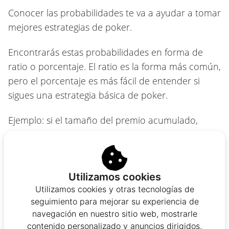
Conocer las probabilidades te va a ayudar a tomar
mejores estrategias de poker.
Encontrarás estas probabilidades en forma de
ratio o porcentaje. El ratio es la forma más común,
pero el porcentaje es más fácil de entender si
sigues una estrategia básica de poker.
Ejemplo: si el tamaño del premio acumulado,
cuando empieza la partida, es de S/. 1000 y la
primera apuesta es de S/. 500, el premio
acumulado aumenta a S/. 1500.
Utilizamos cookies
Expresamos estas probabilidades como 15:5 o 3:1.
Utilizamos cookies y otras tecnologías de
Esto significa que con una apuesta de la mitad del
seguimiento para mejorar su experiencia de
navegación en nuestro sitio web, mostrarle
valor del bote, deberías esperar que la mejor
contenido personalizado y anuncios dirigidos,