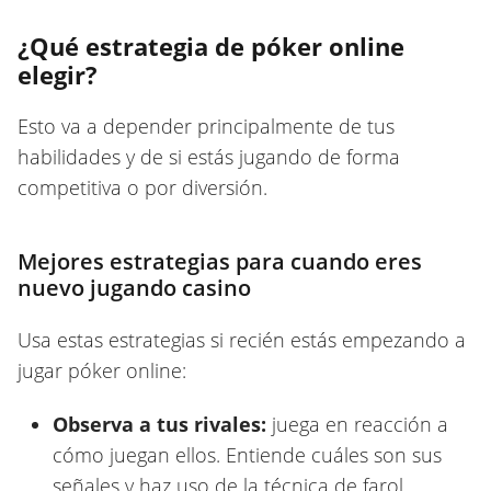
¿Qué estrategia de póker online
elegir?
Esto va a depender principalmente de tus
habilidades y de si estás jugando de forma
competitiva o por diversión.
Mejores estrategias para cuando eres
nuevo jugando casino
Usa estas estrategias si recién estás empezando a
jugar póker online:
Observa a tus rivales:
juega en reacción a
cómo juegan ellos. Entiende cuáles son sus
señales y haz uso de la técnica de farol