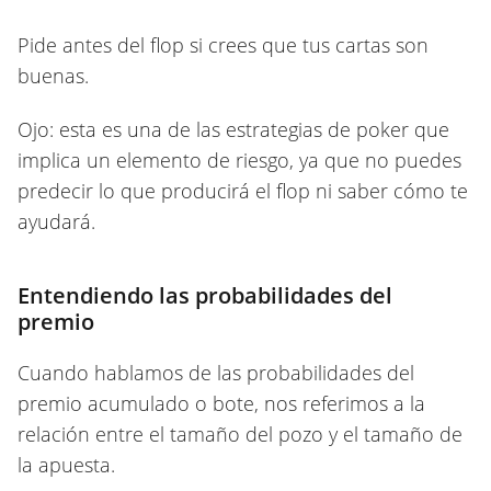
Pide antes del flop si crees que tus cartas son
buenas.
Ojo: esta es una de las estrategias de poker que
implica un elemento de riesgo, ya que no puedes
predecir lo que producirá el flop ni saber cómo te
ayudará.
Entendiendo las probabilidades del
premio
Cuando hablamos de las probabilidades del
premio acumulado o bote, nos referimos a la
relación entre el tamaño del pozo y el tamaño de
la apuesta.