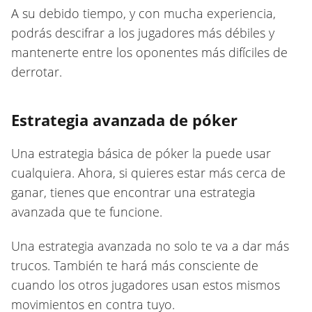
A su debido tiempo, y con mucha experiencia,
podrás descifrar a los jugadores más débiles y
mantenerte entre los oponentes más difíciles de
derrotar.
Estrategia avanzada de póker
Una estrategia básica de póker la puede usar
cualquiera. Ahora, si quieres estar más cerca de
ganar, tienes que encontrar una estrategia
avanzada que te funcione.
Una estrategia avanzada no solo te va a dar más
trucos. También te hará más consciente de
cuando los otros jugadores usan estos mismos
movimientos en contra tuyo.