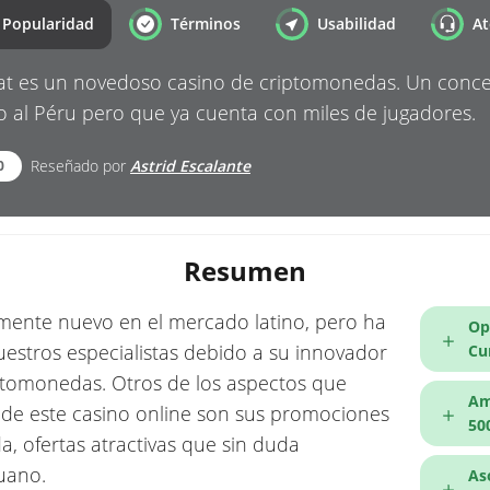
desde su reclamo. |
Popularidad
Términos
Usabilidad
At
Aplican términos y
condiciones
at es un novedoso casino de criptomonedas. Un conce
o al Péru pero que ya cuenta con miles de jugadores.
Reseñado por
Astrid Escalante
0
Resumen
amente nuevo en el mercado latino, pero ha
Op
uestros especialistas debido a su innovador
Cu
iptomonedas. Otros de los aspectos que
Am
de este casino online son sus promociones
50
, ofertas atractivas que sin duda
ruano.
As