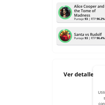
Alice Cooper and
the Tome of
Madness
Puntaje
93
| RTP
96.2%
Santa vs Rudolf
Puntaje
93
| RTP
96.4%
Ver detalles
Uti
con