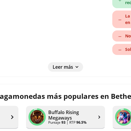
re
La
en
No
So
Leer más
ragamonedas más populares en Bethe
Buffalo Rising
Megaways
Puntaje
93
| RTP
96.5%