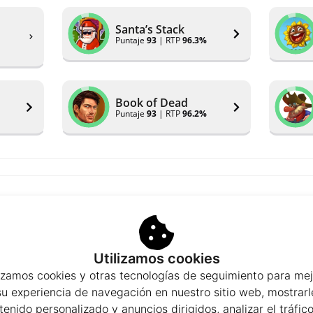
Santa’s Stack
Puntaje
93
| RTP
96.3%
Book of Dead
Puntaje
93
| RTP
96.2%
Nombre
Betheat
Lanzado
2022
Utilizamos cookies
Licencias
Licencia de Curacao
lizamos cookies y otras tecnologías de seguimiento para mej
su experiencia de navegación en nuestro sitio web, mostrarl
Programa VIP
Sí
tenido personalizado y anuncios dirigidos, analizar el tráfico