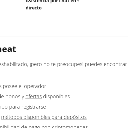
Asistencia por chat en
Sí
directo
heat
eshabilitado, ¡pero no te preocupes! puedes encontra
s posee el operador
de bonos y
ofertas
disponibles
po para registrarse
métodos disponibles para depósitos
nibilidad de pago con criptomonedas