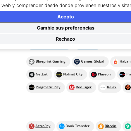
io web y comprender desde dónde provienen nuestros visitan
gos
Acepto
Cambie sus preferencias
Blackjack
Baccarat
Ruleta
Rechazo
Tragamonedas
Poker
Blueprint Gaming
Games Global
Haban
NetEnt
Nolimit City
Playson
Pl
Pragmatic Play
Red Tiger
Relax
AstroPay
Bank Transfer
Bitcoin