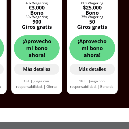
40x Wagering
60x Wagering
€3,000
$25.000
Bono
Bono
30x Wagering
35x Wagering
900
50
s
Giros gratis
Giros gratis
¡Aprovecho
¡Aprovecho
mi bono
mi bono
ahora!
ahora!
Más detalles
Más detalles
18+ | Juega con
18+ | Juega con
a
responsabilidad. | Oferta
responsabilidad. | Bono de
de
de bienvenida exclusiva de
bienvenida exclusivo de
GGBet para jugadores
WSM para jugadores
o
nuevos en Perú. Depósito
nuevos en Perú. Depósito
mínimo: S/30. Rollover: 40x
mínimo $10. Rollover 60x. |
para el bono por depósito y
Aplican términos y
30x para los giros gratis.
condiciones
an
Bono válido por 5 días