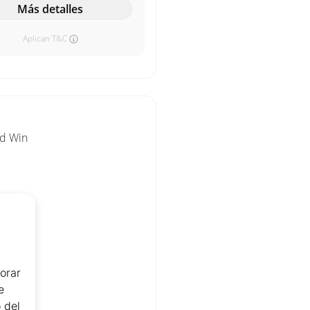
Más detalles
Aplican T&C
nd Win
orar
e
 del