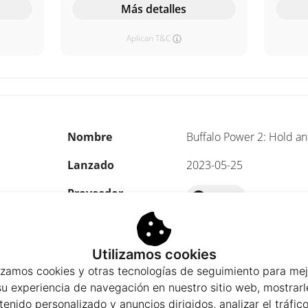
Más detalles
Aplican T&C
Nombre
Buffalo Power 2: Hold a
Lanzado
2023-05-25
Proveedor
Playson
obre
RTP
95.4%
Utilizamos cookies
lizamos cookies y otras tecnologías de seguimiento para mej
Beneficio máximo (x
x5000
su experiencia de navegación en nuestro sitio web, mostrarl
Su apuesta)
tenido personalizado y anuncios dirigidos, analizar el tráfico