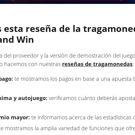
 esta reseña de la tragamone
and Win
 del proveedor y la versión de demostración del juego 
 lo hacemos con nuestras
reseñas de tragamonedas
 pago:
te mostramos los pagos en base a una apuesta ba
ima y autojuego:
verificamos cuánto deberás apostar
.
remio mayor:
te informamos acerca de las estadísticas c
te mostramos la amplia variedad de funciones que of