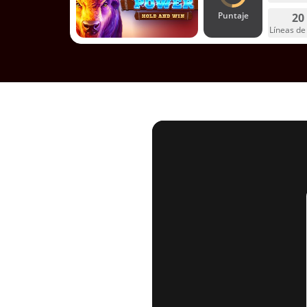
Puntaje
20
Líneas de