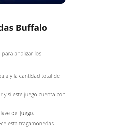
das Buffalo
para analizar los
:
ja y la cantidad total de
 y si este juego cuenta con
lave del juego.
rece esta tragamonedas.