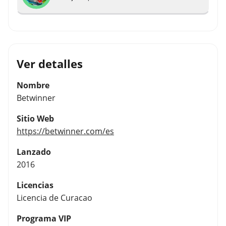
Ver detalles
Nombre
Betwinner
Sitio Web
https://betwinner.com/es
Lanzado
2016
Licencias
Licencia de Curacao
Programa VIP