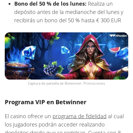
Bono del 50 % de los lunes:
Realiza un
depósito antes de la medianoche del lunes y
recibirás un bono del 50 % hasta € 300 EUR
Captura de pantalla de Betwinner: Promociones
Programa VIP en Betwinner
El casino ofrece un
programa de fidelidad
al cual
los jugadores podrán acceder realizando
depósitos desde que se registran. Cuenta con 8