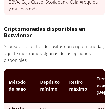
BBVA, Caja Cusco, Scotiabank, Caja Arequipa
y muchas más.
Criptomonedas disponibles en
Betwinner
Si buscas hacer tus depósitos con criptomonedas,
aquí te mostramos algunas de las opciones
disponibles:
Tiem
Método
Depósito
Retiro
espe
de pago
mínimo
máximo
(Depó