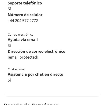
Soporte telefónico
Sí
Número de celular
+44 204 577 2772
Correo electrónico
Ayuda vía email
Sí
Dirección de correo electrónico
[email protected]
Chat en vivo
Asistencia por chat en directo
Sí