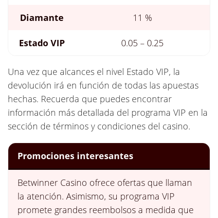
Diamante
11 %
Estado VIP
0.05 – 0.25
Una vez que alcances el nivel Estado VIP, la
devolución irá en función de todas las apuestas
hechas. Recuerda que puedes encontrar
información más detallada del programa VIP en la
sección de términos y condiciones del casino.
Promociones interesantes
Betwinner Casino ofrece ofertas que llaman
la atención. Asimismo, su programa VIP
promete grandes reembolsos a medida que