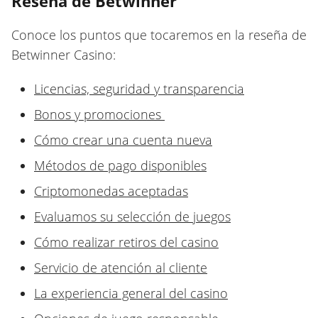
Reseña de Betwinner
Conoce los puntos que tocaremos en la reseña de
Betwinner Casino:
Licencias, seguridad y transparencia
Bonos y promociones
Cómo crear una cuenta nueva
Métodos de pago disponibles
Criptomonedas aceptadas
Evaluamos su selección de juegos
Cómo realizar retiros del casino
Servicio de atención al cliente
La experiencia general del casino