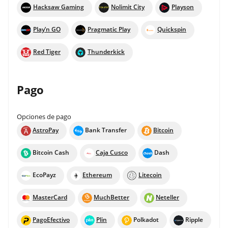
Hacksaw Gaming
Nolimit City
Playson
Play’n GO
Pragmatic Play
Quickspin
Red Tiger
Thunderkick
Pago
Opciones de pago
AstroPay
Bank Transfer
Bitcoin
Bitcoin Cash
Caja Cusco
Dash
EcoPayz
Ethereum
Litecoin
MasterCard
MuchBetter
Neteller
PagoEfectivo
Plin
Polkadot
Ripple