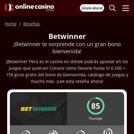
¡Únete ahora!
Home
Reseñas
Betwinner
¡Betwinner te sorprende con un gran bono
bienvenida!
¡Betwinner Perú es el casino en donde podrás apostar en los
juegos que quieras! Conoce cómo llevarte hasta S/ 6.500 +
150 giros gratis del bono de bienvenida, catálogo de juegos y
mucho más. ¡Lee esta reseña ahora!
85
Puntaje