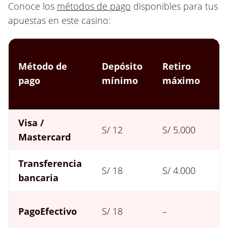
Conoce los
métodos de pago
disponibles para tus
apuestas en este casino:
T
Método de
Depósito
Retiro
e
pago
mínimo
máximo
(
Visa /
S/ 12
S/ 5.000
I
Mastercard
Transferencia
S/ 18
S/ 4.000
I
bancaria
PagoEfectivo
S/ 18
–
I