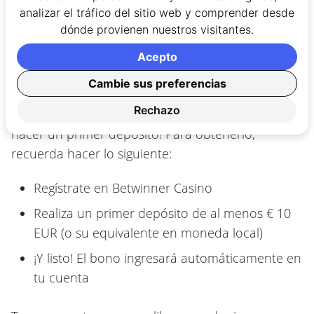
analizar el tráfico del sitio web y comprender desde
dónde provienen nuestros visitantes.
Acepto
Captura de pantalla de Betwinner: Bono de bienvenida
Cambie sus preferencias
Este casino ofrece la oportunidad de obtener un
Rechazo
bono bastante jugoso. ¡Y solo debes registrarte y
hacer un primer depósito! Para obtenerlo,
recuerda hacer lo siguiente:
Regístrate en Betwinner Casino
Realiza un primer depósito de al menos € 10
EUR (o su equivalente en moneda local)
¡Y listo! El bono ingresará automáticamente en
tu cuenta