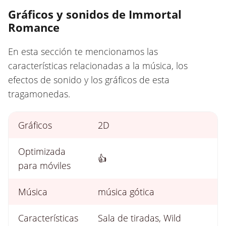
Gráficos y sonidos de Immortal
Romance
En esta sección te mencionamos las
características relacionadas a la música, los
efectos de sonido y los gráficos de esta
tragamonedas.
Gráficos
2D
Optimizada
👍
para móviles
Música
música gótica
Características
Sala de tiradas, Wild