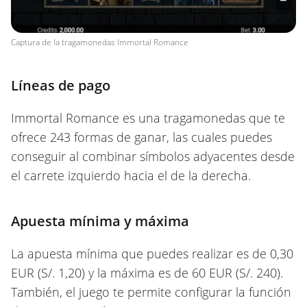
Captura de la tragamonedas Immortal Romance
Líneas de pago
Immortal Romance es una tragamonedas que te
ofrece 243 formas de ganar, las cuales puedes
conseguir al combinar símbolos adyacentes desde
el carrete izquierdo hacia el de la derecha.
Apuesta mínima y máxima
La apuesta mínima que puedes realizar es de 0,30
EUR (S/. 1,20) y la máxima es de 60 EUR (S/. 240).
También, el juego te permite configurar la función