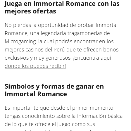
Juega en Immortal Romance con las
mejores ofertas
No pierdas la oportunidad de probar Immortal
Romance, una legendaria tragamonedas de
Microgaming, la cual podrás encontrar en los
mejores casinos del Perú que te ofrecen bonos
exclusivos y muy generosos.
¡Encuentra aquí
donde los puedes recibir!
Símbolos y formas de ganar en
Immortal Romance
Es importante que desde el primer momento
tengas conocimiento sobre la información básica
de lo que te ofrece el juego como sus