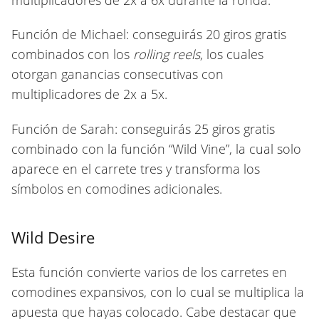
Función de Michael: conseguirás 20 giros gratis
combinados con los
rolling reels
, los cuales
otorgan ganancias consecutivas con
multiplicadores de 2x a 5x.
Función de Sarah: conseguirás 25 giros gratis
combinado con la función “Wild Vine”, la cual solo
aparece en el carrete tres y transforma los
símbolos en comodines adicionales.
Wild Desire
Esta función convierte varios de los carretes en
comodines expansivos, con lo cual se multiplica la
apuesta que hayas colocado. Cabe destacar que