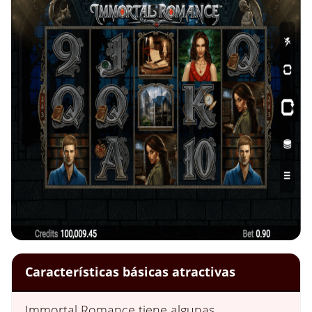
Características básicas atractivas
Immortal Romance tiene algunas