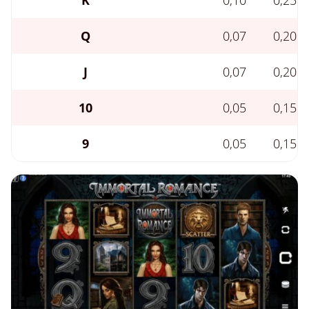
Q
0,07
0,20
J
0,07
0,20
10
0,05
0,15
9
0,05
0,15