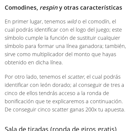
Comodines,
respin
y otras características
En primer lugar, tenemos
wild
o el comodín, el
cual podrás identificar con el logo del juego; este
símbolo cumple la función de sustituir cualquier
símbolo para formar una línea ganadora; también,
sirve como multiplicador del monto que hayas
obtenido en dicha línea.
Por otro lado, tenemos el
scatter
, el cual podrás
identificar con león dorado; al conseguir de tres a
cinco de ellos tendrás acceso a la ronda de
bonificación que te explicaremos a continuación.
De conseguir cinco scatter ganas 200x tu apuesta.
Sala de tiradas (ronda de giros gratis)