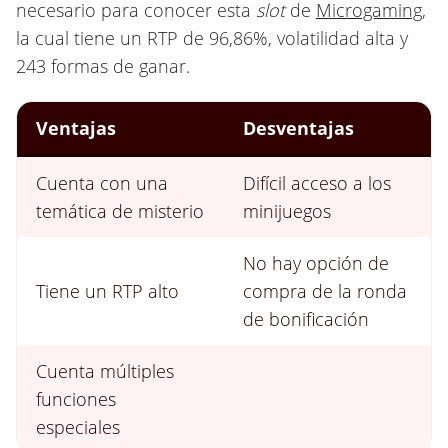
necesario para conocer esta
slot
de
Microgaming
,
la cual tiene un RTP de 96,86%, volatilidad alta y
243 formas de ganar.
Ventajas
Desventajas
Cuenta con una
Difícil acceso a los
temática de misterio
minijuegos
No hay opción de
Tiene un RTP alto
compra de la ronda
de bonificación
Cuenta múltiples
funciones
especiales