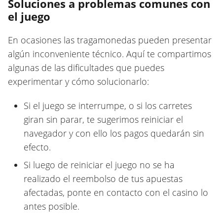
Soluciones a problemas comunes con
el juego
En ocasiones las tragamonedas pueden presentar
algún inconveniente técnico. Aquí te compartimos
algunas de las dificultades que puedes
experimentar y cómo solucionarlo:
Si el juego se interrumpe, o si los carretes
giran sin parar, te sugerimos reiniciar el
navegador y con ello los pagos quedarán sin
efecto.
Si luego de reiniciar el juego no se ha
realizado el reembolso de tus apuestas
afectadas, ponte en contacto con el casino lo
antes posible.