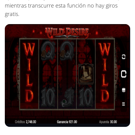
mientras transcurre esta función no hay giros
gratis.