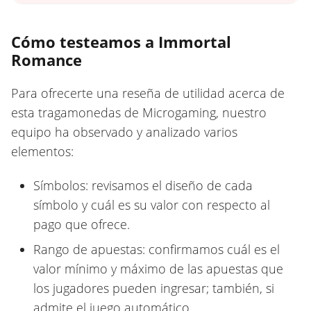
Cómo testeamos a Immortal
Romance
Para ofrecerte una reseña de utilidad acerca de
esta tragamonedas de Microgaming, nuestro
equipo ha observado y analizado varios
elementos:
Símbolos: revisamos el diseño de cada
símbolo y cuál es su valor con respecto al
pago que ofrece.
Rango de apuestas: confirmamos cuál es el
valor mínimo y máximo de las apuestas que
los jugadores pueden ingresar; también, si
admite el juego automático.