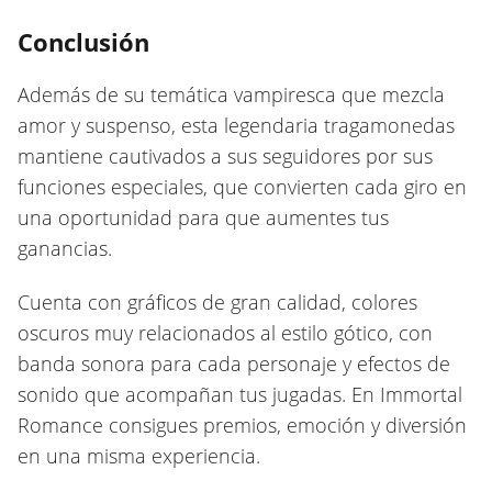
Conclusión
Además de su temática vampiresca que mezcla
amor y suspenso, esta legendaria tragamonedas
mantiene cautivados a sus seguidores por sus
funciones especiales, que convierten cada giro en
una oportunidad para que aumentes tus
ganancias.
Cuenta con gráficos de gran calidad, colores
oscuros muy relacionados al estilo gótico, con
banda sonora para cada personaje y efectos de
sonido que acompañan tus jugadas. En Immortal
Romance consigues premios, emoción y diversión
en una misma experiencia.