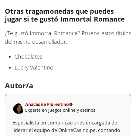
Otras tragamonedas que puedes
jugar si te gustó Immortal Romance
¿Te gustó Immortal Romance? Prueba estos títulos
del mismo desarrollador:
Chocolates
Lucky Valentine
Autor/a
Anacaona Florentino
Experta en juegos online y casinos
Especialista en comunicaciones encargada de
liderar el equipo de OnlineCasino.pe, contando