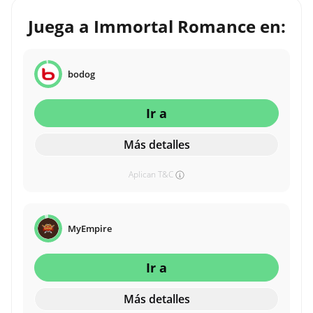
Juega a Immortal Romance en:
bodog
Ir a
Más detalles
Aplican T&C
MyEmpire
Ir a
Más detalles