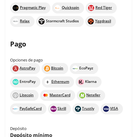
Pragmatic Play
Quickspin
Red Tiger
Relax
Stormcraft Studios
Yggdrasil
Pago
Opciones de pago
AstroPay
Bitcoin
EcoPayz
EntroPay
Ethereum
Klarna
Litecoin
MasterCard
Neteller
PaySafeCard
Skrill
Trustly
VISA
Depósito
Depósito mínimo