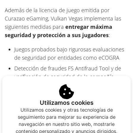
Además de la licencia de juego emitida por
Curazao eGaming, Vulkan Vegas implementa las
siguientes medidas para
entregar máxima
seguridad y protección a sus jugadores
:
Juegos probados bajo rigurosas evaluaciones
de seguridad por entidades como eCOGRA
Detección de fraudes FS Antifraud Tool y de
verificación de seguridad de la compañía
McAfee
Implementación de cifrado SSL, para evitar
Utilizamos cookies
que tus datos personales caigan en las manos
Utilizamos cookies y otras tecnologías de
equivocadas.
seguimiento para mejorar su experiencia de
navegación en nuestro sitio web, mostrarle
contenido personalizado y anuncios dirigidos,
Seguridad y confianza para los jugadores