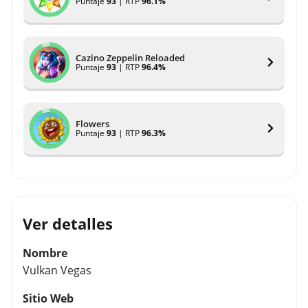
Puntaje
93
| RTP
96.1%
Cazino Zeppelin Reloaded
Puntaje
93
| RTP
96.4%
Flowers
Puntaje
93
| RTP
96.3%
Ver detalles
Nombre
Vulkan Vegas
Sitio Web