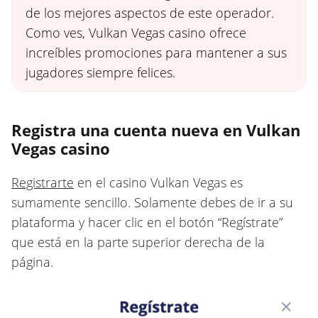
de los mejores aspectos de este operador.
Como ves, Vulkan Vegas casino ofrece
increíbles promociones para mantener a sus
jugadores siempre felices.
Registra una cuenta nueva en Vulkan
Vegas casino
Registrarte
en el casino Vulkan Vegas es
sumamente sencillo. Solamente debes de ir a su
plataforma y hacer clic en el botón “Regístrate”
que está en la parte superior derecha de la
página.