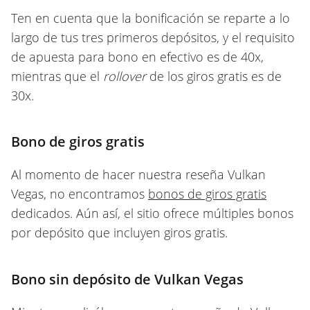
Ten en cuenta que la bonificación se reparte a lo
largo de tus tres primeros depósitos, y el requisito
de apuesta para bono en efectivo es de 40x,
mientras que el
rollover
de los giros gratis es de
30x.
Bono de giros gratis
Al momento de hacer nuestra reseña Vulkan
Vegas, no encontramos
bonos de giros gratis
dedicados. Aún así, el sitio ofrece múltiples bonos
por depósito que incluyen giros gratis.
Bono sin depósito de Vulkan Vegas