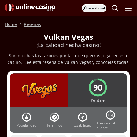
¡Únete ahora!
Home
Reseñas
Vulkan Vegas
¡La calidad hecha casino!
Son muchas las razones por las que querrás jugar en este
casino. ¡Lee esta reseña de Vulkan Vegas y conócelas todas!
90
Puntaje
Atención al
Popularidad
Términos
Usabilidad
cliente