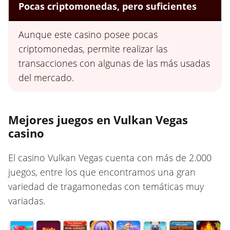
Pocas criptomonedas, pero suficientes
Aunque este casino posee pocas
criptomonedas, permite realizar las
transacciones con algunas de las más usadas
del mercado.
Mejores juegos en Vulkan Vegas
casino
El casino Vulkan Vegas cuenta con más de 2.000
juegos, entre los que encontramos una gran
variedad de tragamonedas con temáticas muy
variadas.