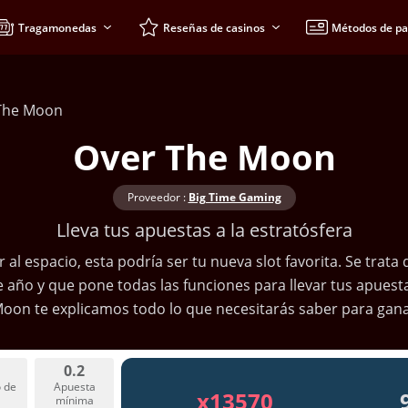
Tragamonedas
Reseñas de casinos
Métodos de p
The Moon
Over The Moon
Proveedor :
Big Time Gaming
Lleva tus apuestas a la estratósfera
r al espacio, esta podría ser tu nueva slot favorita. Se tra
 año y que pone todas las funciones para llevar tus apuestas
oon te explicamos todo lo que necesitarás saber para ganar
0.2
 de
Apuesta
x13570
mínima