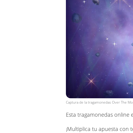
Captura de la tragamonedas Over The M
Esta tragamonedas online e
¡Multiplica tu apuesta con t