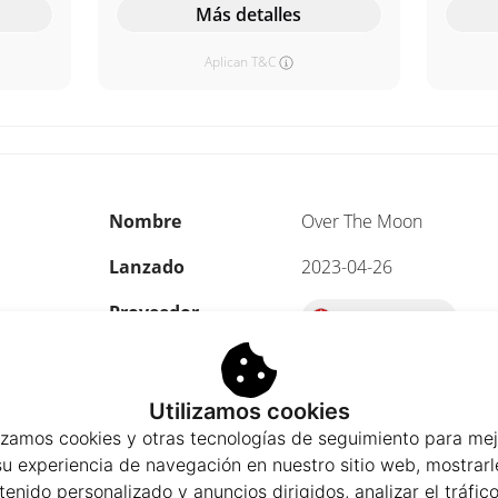
Más detalles
Aplican T&C
Nombre
Over The Moon
Lanzado
2023-04-26
Proveedor
Big Time Gaming
obre
RTP
96.6%
Utilizamos cookies
lizamos cookies y otras tecnologías de seguimiento para mej
Beneficio máximo (x
x13570
su experiencia de navegación en nuestro sitio web, mostrarl
Su apuesta)
tenido personalizado y anuncios dirigidos, analizar el tráfico