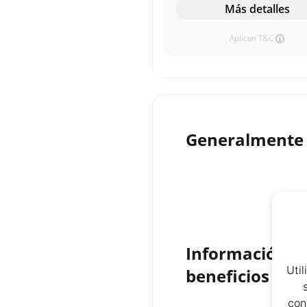
Más detalles
Aplican T&C
Generalmente
Información s
Uti
beneficios
con