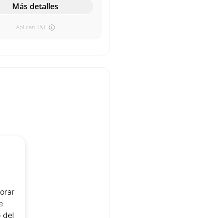
Más detalles
Aplican T&C
orar
e
 del