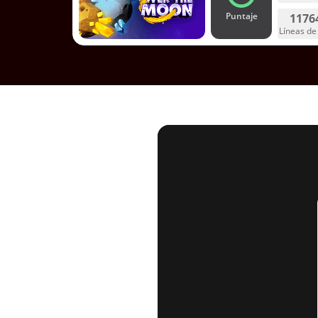
Puntaje
1176
Líneas de