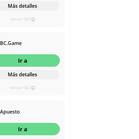
Más detalles
Aplican T&C
BC.Game
Ir a
Más detalles
Aplican T&C
Apuesto
Ir a