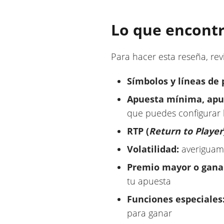
Lo que encontr
Para hacer esta reseña, re
Símbolos y líneas de 
Apuesta mínima, apu
que puedes configurar 
RTP (
Return to Player
Volatilidad:
averiguamo
Premio mayor o gan
tu apuesta
Funciones especiales
para ganar