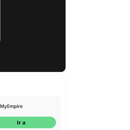
MyEmpire
Ir a