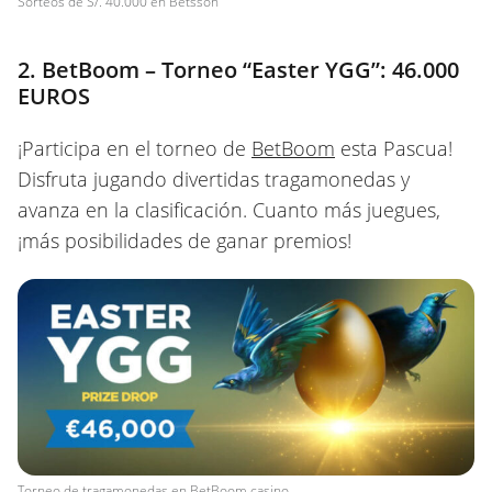
Sorteos de S/. 40.000 en Betsson
2. BetBoom – Torneo “Easter YGG”: 46.000
EUROS
¡Participa en el torneo de
BetBoom
esta Pascua!
Disfruta jugando divertidas tragamonedas y
avanza en la clasificación. Cuanto más juegues,
¡más posibilidades de ganar premios!
Torneo de tragamonedas en BetBoom casino