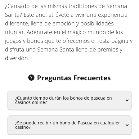
¿Cansado de las mismas tradiciones de Semana
Santa? Este año, atrévete a vivir una experiencia
diferente, llena de emoción y posibilidades
triunfar. Adéntrate en el mágico mundo de los
juegos y bonos que te ofrecemos en esta página y
disfruta una Semana Santa llena de premios y
diversión.
Preguntas Frecuentes
¿Cuanto tiempo durán los bonos de pascua en
casinos online?
¿Se puede recibir un bono de Pascua en cualquier
casino?