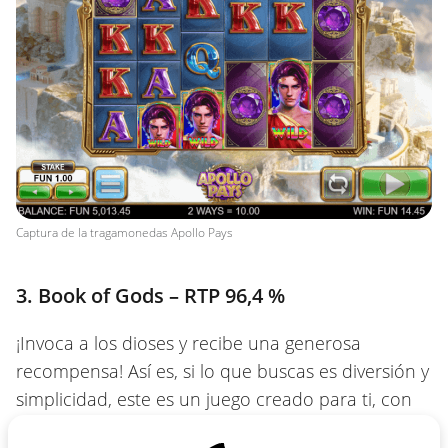
Captura de la tragamonedas Apollo Pays
3. Book of Gods – RTP 96,4 %
¡Invoca a los dioses y recibe una generosa
recompensa! Así es, si lo que buscas es diversión y
simplicidad, este es un juego creado para ti, con
giros gratis, muchas formas de ganar, con un RTP