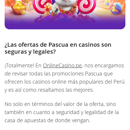
¿Las ofertas de Pascua en casinos son
seguras y legales?
¡Totalmente! En
OnlineCasino.pe
, nos encargamos
de revisar todas las promociones Pascua que
ofrecen los casinos online más populares del Perú
y es así como resaltamos las mejores.
No solo en términos del valor de la oferta, sino
también en cuanto a seguridad y legalidad de la
casa de apuestas de donde vengan.