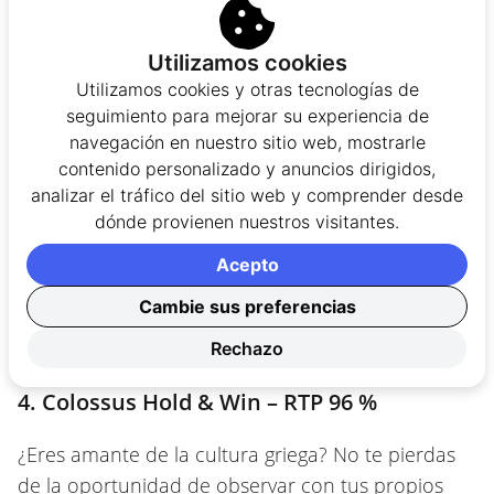
de 96.4 % y una ganancia máxima de 10000x.
Conoce sus detalles y ¡
juega gratis aquí!
Utilizamos cookies
Utilizamos cookies y otras tecnologías de
seguimiento para mejorar su experiencia de
navegación en nuestro sitio web, mostrarle
contenido personalizado y anuncios dirigidos,
analizar el tráfico del sitio web y comprender desde
dónde provienen nuestros visitantes.
Acepto
Cambie sus preferencias
Captura de la tragamonedas Book of Gods
Rechazo
4. Colossus Hold & Win – RTP 96 %
¿Eres amante de la cultura griega? No te pierdas
de la oportunidad de observar con tus propios