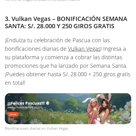
3. Vulkan Vegas – BONIFICACIÓN SEMANA
SANTA: S/. 28.000 Y 250 GIROS GRATIS
¡Endulza tu celebración de Pascua con las
bonificaciones diarias de
Vulkan Vegas
! Ingresa a
su plataforma y comienza a cobrar las distintas
promociones que ha lanzado por Semana Santa.
¡Puedes obtener hasta S/. 28.000 + 250 giros gratis
en total!
Bonificaciones diarias en Vulkan Vegas