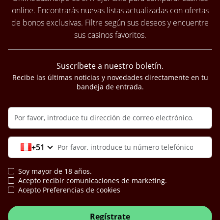
online. Encontrarás nuevas listas actualizadas con ofertas
de bonos exclusivas. Filtre según sus deseos y encuentre
sus casinos favoritos.
Suscríbete a nuestro boletín.
Recibe las últimas noticias y novedades directamente en tu
bandeja de entrada.
+51
Soy mayor de 18 años.
Acepto recibir comunicaciones de marketing.
Acepto Preferencias de cookies
Regístrate