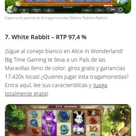
Captura de partida de la tragamonedas Rabbits Rabbits Rabbits
7. White Rabbit – RTP 97,4 %
¡Sigue al conejo blanco en Alice in Wonderland!
Big Time Gaming te lleva a un País de las
Maravillas lleno de color, giros gratis y ganancias
17.420x locas! ¿Quieres jugar esta tragamonedas?
Entra aquí, lee sus caracteristícas y ¡
Juega
totalmente gratis
!