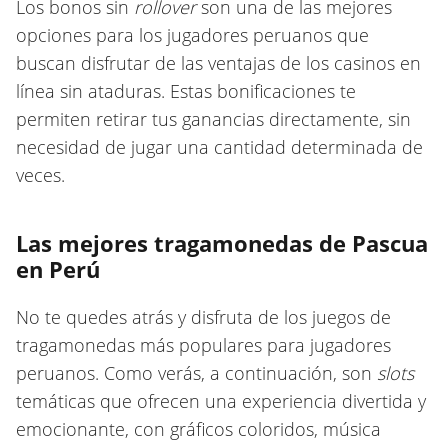
Los bonos sin
rollover
son una de las mejores
opciones para los jugadores peruanos que
buscan disfrutar de las ventajas de los casinos en
línea sin ataduras. Estas bonificaciones te
permiten retirar tus ganancias directamente, sin
necesidad de jugar una cantidad determinada de
veces.
Las mejores tragamonedas de Pascua
en Perú
No te quedes atrás y disfruta de los juegos de
tragamonedas más populares para jugadores
peruanos. Como verás, a continuación, son
slots
temáticas que ofrecen una experiencia divertida y
emocionante, con gráficos coloridos, música