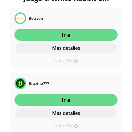
Betsson
Ir a
Más detalles
Aplican T&C
Brazino777
Ir a
Más detalles
Aplican T&C