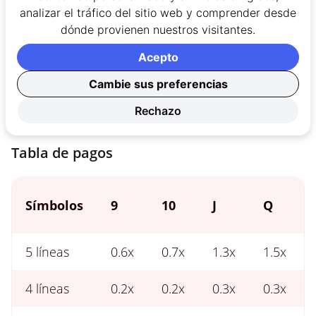
La reina roja (
símbolo de mayor valor
)
analizar el tráfico del sitio web y comprender desde
Alicia (
símbolo comodín)
dónde provienen nuestros visitantes.
La liebre (
scatter / comodín
)
Acepto
La oruga (
comodín
)
Cambie sus preferencias
La magdalena (
expansor de rieles
)
Rechazo
Tabla de pagos
Símbolos
9
10
J
Q
5 líneas
0.6x
0.7x
1.3x
1.5x
4 líneas
0.2x
0.2x
0.3x
0.3x