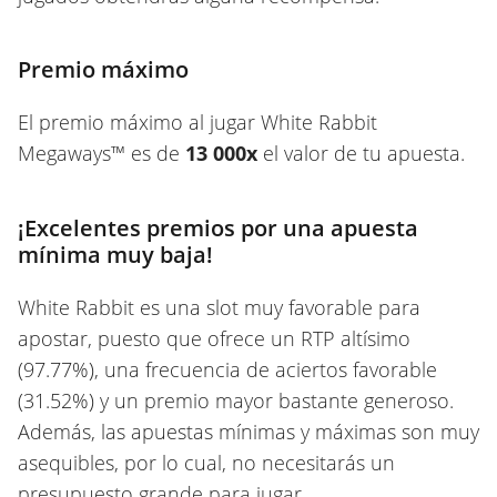
Premio máximo
El premio máximo al jugar White Rabbit
Megaways™ es de
13 000x
el valor de tu apuesta.
¡Excelentes premios por una apuesta
mínima muy baja!
White Rabbit es una slot muy favorable para
apostar, puesto que ofrece un RTP altísimo
(97.77%), una frecuencia de aciertos favorable
(31.52%) y un premio mayor bastante generoso.
Además, las apuestas mínimas y máximas son muy
asequibles, por lo cual, no necesitarás un
presupuesto grande para jugar.