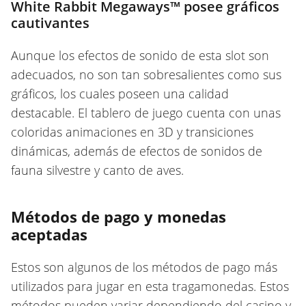
White Rabbit Megaways™ posee gráficos
cautivantes
Aunque los efectos de sonido de esta slot son
adecuados, no son tan sobresalientes como sus
gráficos, los cuales poseen una calidad
destacable. El tablero de juego cuenta con unas
coloridas animaciones en 3D y transiciones
dinámicas, además de efectos de sonidos de
fauna silvestre y canto de aves.
Métodos de pago y monedas
aceptadas
Estos son algunos de los métodos de pago más
utilizados para jugar en esta tragamonedas. Estos
métodos pueden variar dependiendo del casino y