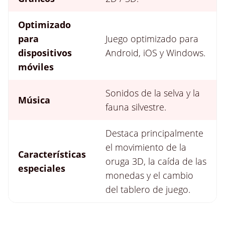
Optimizado
para
Juego optimizado para
dispositivos
Android, iOS y Windows.
móviles
Sonidos de la selva y la
Música
fauna silvestre.
Destaca principalmente
el movimiento de la
Características
oruga 3D, la caída de las
especiales
monedas y el cambio
del tablero de juego.