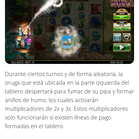
Durante ciertos turnos y de forma aleatoria, la
oruga que está ubicada en la parte izquierda del
tablero despertará para fumar de su pipa y formar
anillos de humo, los cuales activarán
multiplicadores de 2x y 3x. Estos multiplicadores
solo funcionarán si existen líneas de pago
formadas en el tablero.