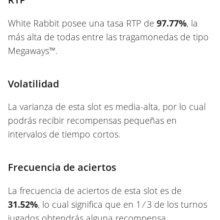
White Rabbit posee una tasa RTP de
97.77%
, la
más alta de todas entre las tragamonedas de tipo
Megaways™.
Volatilidad
La varianza de esta slot es media-alta, por lo cual
podrás recibir recompensas pequeñas en
intervalos de tiempo cortos.
Frecuencia de aciertos
La frecuencia de aciertos de esta slot es de
31.52%
, lo cual significa que en 1 ⁄ 3 de los turnos
jugados obtendrás alguna recompensa.