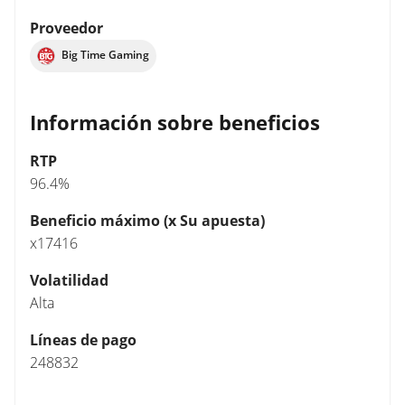
Proveedor
Big Time Gaming
Información sobre beneficios
RTP
96.4%
Beneficio máximo (x Su apuesta)
x17416
Volatilidad
Alta
Líneas de pago
248832