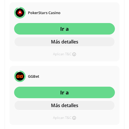
PokerStars Casino
Ir a
Más detalles
Aplican T&C
GGBet
Ir a
Más detalles
Aplican T&C