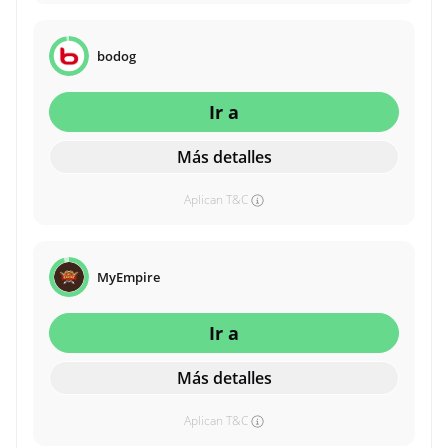
bodog
Ir a
Más detalles
Aplican T&C
MyEmpire
Ir a
Más detalles
Aplican T&C