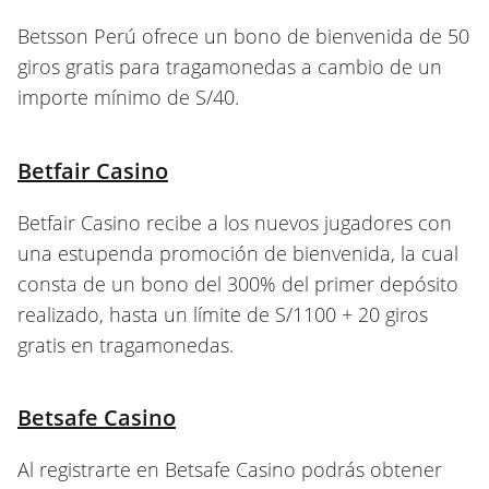
Betsson Perú ofrece un bono de bienvenida de 50
giros gratis para tragamonedas a cambio de un
importe mínimo de S/40.
Betfair Casino
Betfair Casino recibe a los nuevos jugadores con
una estupenda promoción de bienvenida, la cual
consta de un bono del 300% del primer depósito
realizado, hasta un límite de S/1100 + 20 giros
gratis en tragamonedas.
Betsafe Casino
Al registrarte en Betsafe Casino podrás obtener