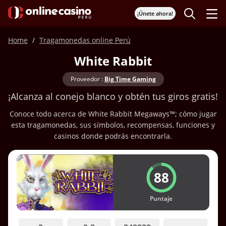
¡Únete ahora!
Home
Tragamonedas online Perú
White Rabbit
Proveedor :
Big Time Gaming
¡Alcanza al conejo blanco y obtén tus giros gratis!
Conoce todo acerca de White Rabbit Megaways™; cómo jugar
esta tragamonedas, sus símbolos, recompensas, funciones y
casinos donde podrás encontrarla.
88
Puntaje