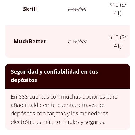
$10 (S/
Skrill
e-wallet
41)
$10 (S/
MuchBetter
e-wallet
41)
Seguridad y confiabilidad en tus
depósitos
En 888 cuentas con muchas opciones para
añadir saldo en tu cuenta, a través de
depósitos con tarjetas y los monederos
electrónicos más confiables y seguros.