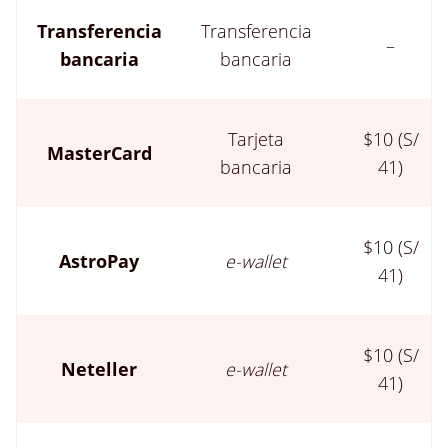
Transferencia
Transferencia
–
bancaria
bancaria
Tarjeta
$10 (S/
MasterCard
bancaria
41)
$10 (S/
AstroPay
e-wallet
41)
$10 (S/
Neteller
e-wallet
41)