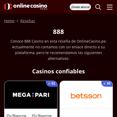
¡Únete ahora!
Home
Reseñas
888
Conoce 888 Casino en esta reseña de OnlineCasino.pe.
Actualmente no contamos con un enlace directo a su
plataforma, pero te recomendamos las siguientes
alternativas:
Casinos confiables
92
98
35x Wagering
35x Wagering