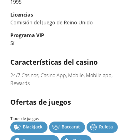
1995
Licencias
Comisión del Juego de Reino Unido
Programa VIP
Sí
Características del casino
24/7 Casinos, Casino App, Mobile, Mobile app,
Rewards
Ofertas de juegos
Tipos de juegos
Blackjack
Baccarat
Ruleta