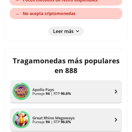
No acepta criptomonedas
Leer más
Tragamonedas más populares
en 888
Apollo Pays
Puntaje
94
| RTP
96.6%
Great Rhino Megaways
Puntaje
94
| RTP
96.6%