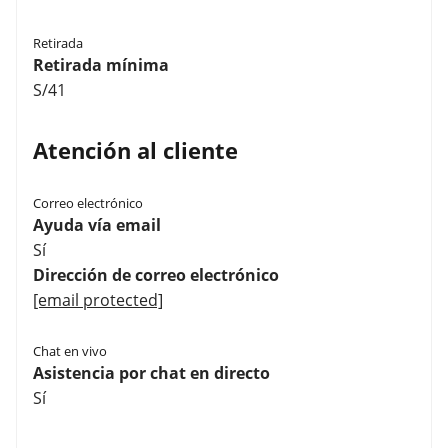
Retirada
Retirada mínima
S/41
Atención al cliente
Correo electrónico
Ayuda vía email
Sí
Dirección de correo electrónico
[email protected]
Chat en vivo
Asistencia por chat en directo
Sí