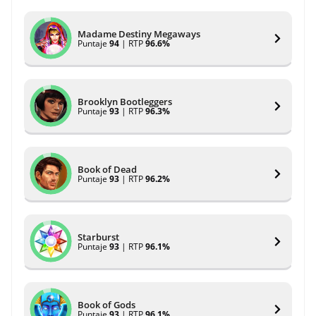
Madame Destiny Megaways
Puntaje
94
| RTP
96.6%
Brooklyn Bootleggers
Puntaje
93
| RTP
96.3%
Book of Dead
Puntaje
93
| RTP
96.2%
Starburst
Puntaje
93
| RTP
96.1%
Book of Gods
Puntaje
93
| RTP
96.1%