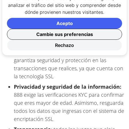
analizar el tráfico del sitio web y comprender desde
Qué hace a 888 seguro
dónde provienen nuestros visitantes.
En esta sección verás qué medidas de seguridad
Acepto
incorpora esta casa de juegos para proteger la
Cambie sus preferencias
información y datos de sus jugadores.
Rechazo
Seguridad de los fondos:
la plataforma te
garantiza seguridad y protección en las
transacciones que realices, ya que cuenta con
la tecnología SSL
Privacidad y seguridad de la información:
888 exige las verificaciones KYC para confirmar
que eres mayor de edad. Asimismo, resguarda
todos los datos que ingresas con el sistema de
encriptación SSL