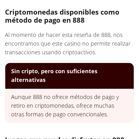
Criptomonedas disponibles como
método de pago en 888
Al momento de hacer esta reseña de 888, nos
encontramos que este casino no permite realizar
transacciones usando criptoactivos.
Sin cripto, pero con suficientes
alternativas
Aunque 888 no ofrece métodos de pago y
retiro en criptomonedas, ofrece muchas
otras formas de pago convencionales.