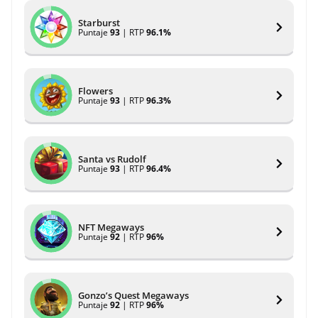
Starburst
Puntaje
93
| RTP
96.1%
Flowers
Puntaje
93
| RTP
96.3%
Santa vs Rudolf
Puntaje
93
| RTP
96.4%
NFT Megaways
Puntaje
92
| RTP
96%
Gonzo’s Quest Megaways
Puntaje
92
| RTP
96%