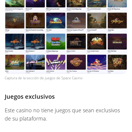
Captura de la sección de juegos de Space Casino
Juegos exclusivos
Este casino no tiene juegos que sean exclusivos
de su plataforma.