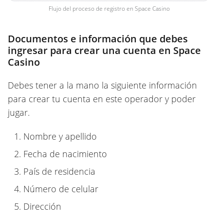
Flujo del proceso de registro en Space Casino
Documentos e información que debes
ingresar para crear una cuenta en Space
Casino
Debes tener a la mano la siguiente información
para crear tu cuenta en este operador y poder
jugar.
Nombre y apellido
Fecha de nacimiento
País de residencia
Número de celular
Dirección