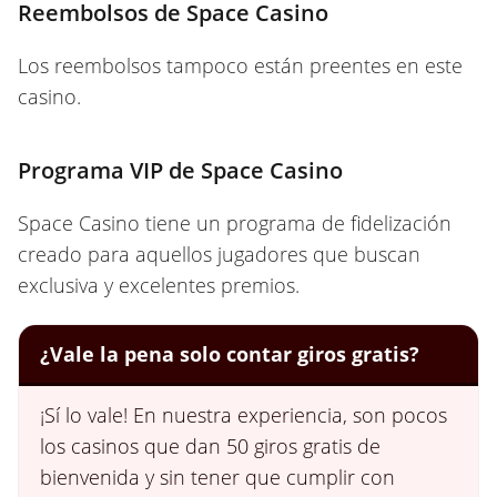
Reembolsos de Space Casino
Los reembolsos tampoco están preentes en este
casino.
Programa VIP de Space Casino
Space Casino tiene un programa de fidelización
creado para aquellos jugadores que buscan
exclusiva y excelentes premios.
¿Vale la pena solo contar giros gratis?
¡Sí lo vale! En nuestra experiencia, son pocos
los casinos que dan 50 giros gratis de
bienvenida y sin tener que cumplir con