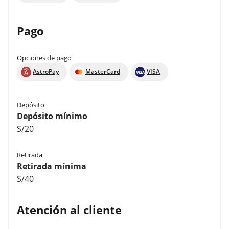
Pago
Opciones de pago
AstroPay
MasterCard
VISA
Depósito
Depósito mínimo
S/20
Retirada
Retirada mínima
S/40
Atención al cliente