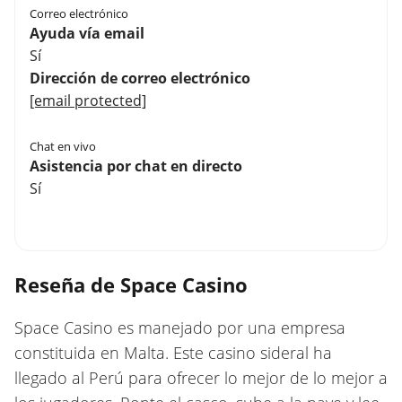
Correo electrónico
Ayuda vía email
Sí
Dirección de correo electrónico
[email protected]
Chat en vivo
Asistencia por chat en directo
Sí
Reseña de Space Casino
Space Casino es manejado por una empresa
constituida en Malta. Este casino sideral ha
llegado al Perú para ofrecer lo mejor de lo mejor a