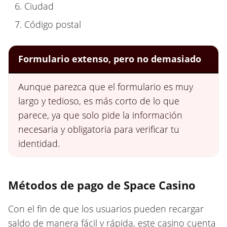
Ciudad
Código postal
Formulario extenso, pero no demasiado
Aunque parezca que el formulario es muy
largo y tedioso, es más corto de lo que
parece, ya que solo pide la información
necesaria y obligatoria para verificar tu
identidad.
Métodos de pago de Space Casino
Con el fin de que los usuarios pueden recargar
saldo de manera fácil y rápida, este casino cuenta