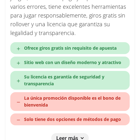
varios errores, tiene excelentes herramientas
para jugar responsablemente, giros gratis sin
rollover y una licencia que garantiza su
legalidad y transparencia.
Ofrece giros gratis sin requisito de apuesta
Sitio web con un diseño moderno y atractivo
Su licencia es garantía de seguridad y
transparencia
La única promoción disponible es el bono de
bienvenida
Solo tiene dos opciones de métodos de pago
Leer más