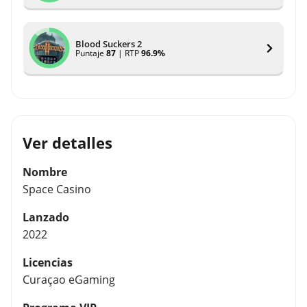
Blood Suckers 2
Puntaje
87
| RTP
96.9%
Ver detalles
Nombre
Space Casino
Lanzado
2022
Licencias
Curaçao eGaming