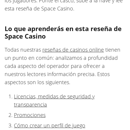
los jugadores. Ponte el casco, sube a la nave y lee
esta reseña de Space Casino.
Lo que aprenderás en esta reseña de
Space Casino
Todas nuestras
reseñas de casinos online
tienen
un punto en común: analizamos a profundidad
cada aspecto del operador para ofrecer a
nuestros lectores información precisa. Estos
aspectos son los siguientes.
Licencias, medidas de seguridad y
transparencia
Promociones
Cómo crear un perfil de juego