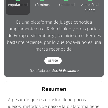
Popularidad
Términos
Usabilidad
Atención al
cliente
Es una plataforma de juegos conocida
ampliamente en el Reino Unido y otras partes
de Europa. Sin embargo, su inicio en el Perú es
bastante reciente, por lo que todavía no es una
marca reconocida.
85/100
Reseñado por
Astrid Escalante
Resumen
A pesar de que este casino tiene pocos
juegos, métodos de pago y la plataforma tiene