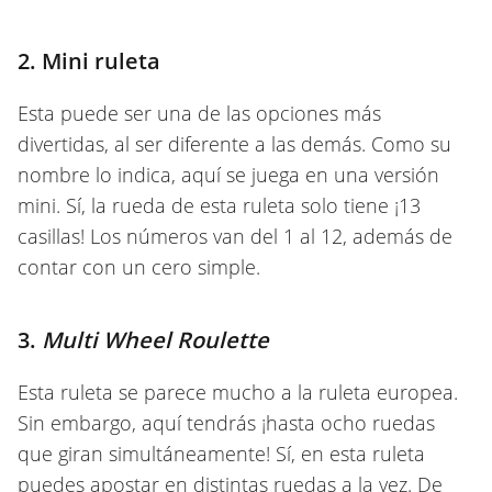
2. Mini ruleta
Esta puede ser una de las opciones más
divertidas, al ser diferente a las demás. Como su
nombre lo indica, aquí se juega en una versión
mini. Sí, la rueda de esta ruleta solo tiene ¡13
casillas! Los números van del 1 al 12, además de
contar con un cero simple.
3.
Multi Wheel Roulette
Esta ruleta se parece mucho a la ruleta europea.
Sin embargo, aquí tendrás ¡hasta ocho ruedas
que giran simultáneamente! Sí, en esta ruleta
puedes apostar en distintas ruedas a la vez. De