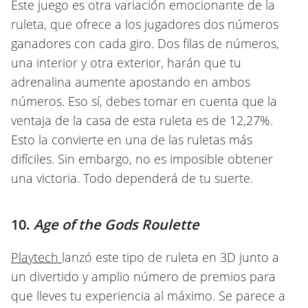
Este juego es otra variación emocionante de la
ruleta, que ofrece a los jugadores dos números
ganadores con cada giro. Dos filas de números,
una interior y otra exterior, harán que tu
adrenalina aumente apostando en ambos
números. Eso sí, debes tomar en cuenta que la
ventaja de la casa de esta ruleta es de 12,27%.
Esto la convierte en una de las ruletas más
difíciles. Sin embargo, no es imposible obtener
una victoria. Todo dependerá de tu suerte.
10.
Age of the Gods Roulette
Playtech
lanzó este tipo de ruleta en 3D junto a
un divertido y amplio número de premios para
que lleves tu experiencia al máximo. Se parece a