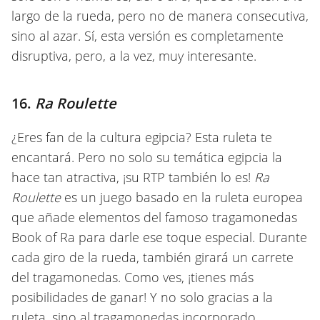
largo de la rueda, pero no de manera consecutiva,
sino al azar. Sí, esta versión es completamente
disruptiva, pero, a la vez, muy interesante.
16.
Ra Roulette
¿Eres fan de la cultura egipcia? Esta ruleta te
encantará. Pero no solo su temática egipcia la
hace tan atractiva, ¡su RTP también lo es!
Ra
Roulette
es un juego basado en la ruleta europea
que añade elementos del famoso tragamonedas
Book of Ra para darle ese toque especial. Durante
cada giro de la rueda, también girará un carrete
del tragamonedas. Como ves, ¡tienes más
posibilidades de ganar! Y no solo gracias a la
ruleta, sino al
tragamonedas
incorporado.