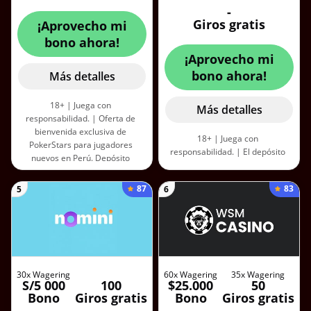
-
Giros gratis
¡Aprovecho mi
bono ahora!
¡Aprovecho mi
bono ahora!
Más detalles
18+ | Juega con
Más detalles
responsabilidad. | Oferta de
bienvenida exclusiva de
18+ | Juega con
PokerStars para jugadores
responsabilidad. | El depósito
nuevos en Perú. Depósito
mínimo es de $20 USD. |
mínimo: USD $10 o su
Aplican términos y condiciones
equivalente en PEN. Rollover: 5x.
87
83
5
6
Bono válido por 30 días desde
su reclamo. |
Aplican términos y
condiciones
30x Wagering
60x Wagering
35x Wagering
S/5 000
100
$25.000
50
Bono
Giros gratis
Bono
Giros gratis