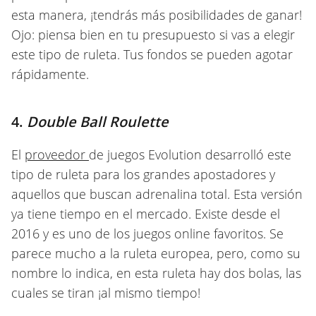
esta manera, ¡tendrás más posibilidades de ganar!
Ojo: piensa bien en tu presupuesto si vas a elegir
este tipo de ruleta. Tus fondos se pueden agotar
rápidamente.
4.
Double Ball Roulette
El
proveedor
de juegos Evolution desarrolló este
tipo de ruleta para los grandes apostadores y
aquellos que buscan adrenalina total. Esta versión
ya tiene tiempo en el mercado. Existe desde el
2016 y es uno de los juegos online favoritos. Se
parece mucho a la ruleta europea, pero, como su
nombre lo indica, en esta ruleta hay dos bolas, las
cuales se tiran ¡al mismo tiempo!