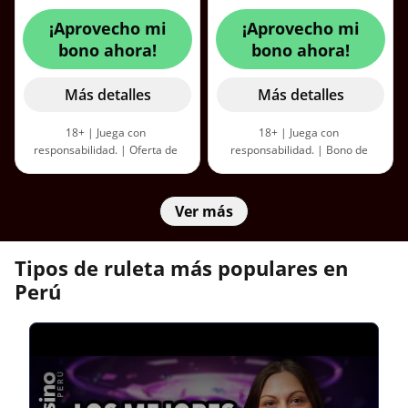
¡Aprovecho mi
¡Aprovecho mi
bono ahora!
bono ahora!
Más detalles
Más detalles
18+ | Juega con
18+ | Juega con
responsabilidad. | Oferta de
responsabilidad. | Bono de
bienvenida exclusiva de Nomini
bienvenida exclusivo de WSM
para jugadores nuevos en Perú.
para jugadores nuevos en Perú.
Depósito mínimo: S/. 50.
Depósito mínimo $10. Rollover
Ver más
Rollover: 35x. Bono válido por 10
60x. |
Aplican términos y
días desde su reclamo. |
Aplican
condiciones
términos y condiciones
Tipos de ruleta más populares en
Perú