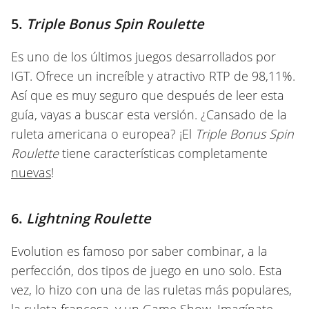
5.
Triple Bonus Spin Roulette
Es uno de los últimos juegos desarrollados por
IGT. Ofrece un increíble y atractivo RTP de 98,11%.
Así que es muy seguro que después de leer esta
guía, vayas a buscar esta versión. ¿Cansado de la
ruleta americana o europea? ¡El
Triple Bonus Spin
Roulette
tiene características completamente
nuevas
!
6.
Lightning Roulette
Evolution es famoso por saber combinar, a la
perfección, dos tipos de juego en uno solo. Esta
vez, lo hizo con una de las ruletas más populares,