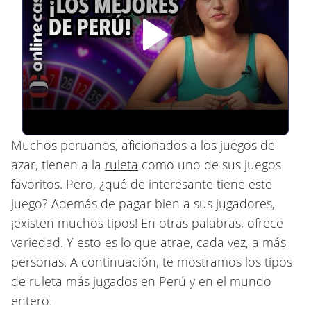
Muchos peruanos, aficionados a los juegos de
azar, tienen a la
ruleta
como uno de sus juegos
favoritos. Pero, ¿qué de interesante tiene este
juego? Además de pagar bien a sus jugadores,
¡existen muchos tipos! En otras palabras, ofrece
variedad. Y esto es lo que atrae, cada vez, a más
personas. A continuación, te mostramos los tipos
de ruleta más jugados en Perú y en el mundo
entero.