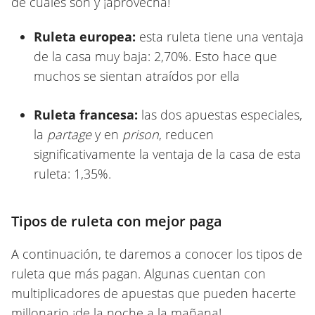
de cuáles son y ¡aprovecha!
Ruleta europea:
esta ruleta tiene una ventaja
de la casa muy baja: 2,70%. Esto hace que
muchos se sientan atraídos por ella
Ruleta francesa:
las dos apuestas especiales,
la
partage
y en
prison
, reducen
significativamente la ventaja de la casa de esta
ruleta: 1,35%.
Tipos de ruleta con mejor paga
A continuación, te daremos a conocer los tipos de
ruleta que más pagan. Algunas cuentan con
multiplicadores de apuestas que pueden hacerte
millonario ¡de la noche a la mañana!