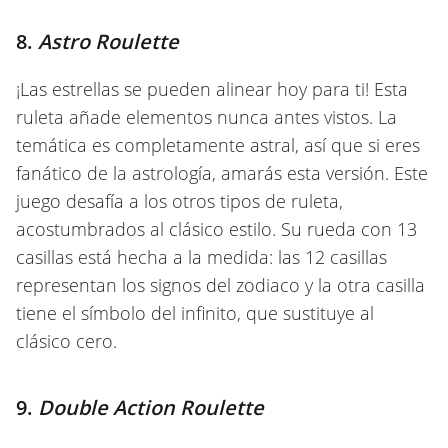
8.
Astro Roulette
¡Las estrellas se pueden alinear hoy para ti! Esta
ruleta añade elementos nunca antes vistos. La
temática es completamente astral, así que si eres
fanático de la astrología, amarás esta versión. Este
juego desafía a los otros tipos de ruleta,
acostumbrados al clásico estilo. Su rueda con 13
casillas está hecha a la medida: las 12 casillas
representan los signos del zodiaco y la otra casilla
tiene el símbolo del infinito, que sustituye al
clásico cero.
9.
Double Action Roulette