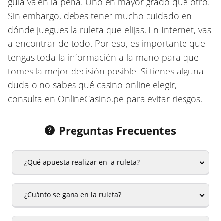
guía valen la pena. Uno en mayor grado que otro.
Sin embargo, debes tener mucho cuidado en
dónde juegues la ruleta que elijas. En Internet, vas
a encontrar de todo. Por eso, es importante que
tengas toda la información a la mano para que
tomes la mejor decisión posible. Si tienes alguna
duda o no sabes
qué casino online elegir
,
consulta en OnlineCasino.pe para evitar riesgos.
Preguntas Frecuentes
¿Qué apuesta realizar en la ruleta?
¿Cuánto se gana en la ruleta?