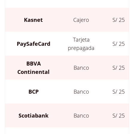
Kasnet
Cajero
S/ 25
Tarjeta
PaySafeCard
S/ 25
prepagada
BBVA
Banco
S/ 25
Continental
BCP
Banco
S/ 25
Scotiabank
Banco
S/ 25