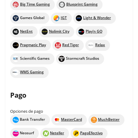
Big Time Gaming
Blueprint Gaming
Games Global
IGT
Light & Wonder
NetEnt
Nolimit City
Play’n GO
Pragmatic Play
Red Tiger
Relax
Scientific Games
Stormcraft Studios
WMS Gaming
Pago
Opciones de pago
Bank Transfer
MasterCard
MuchBetter
Neosurf
Neteller
PagoEfectivo