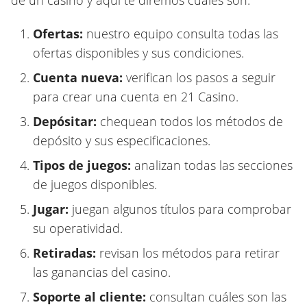
de un casino y aquí te diremos cuales son:
Ofertas:
nuestro equipo consulta todas las
ofertas disponibles y sus condiciones.
Cuenta nueva:
verifican los pasos a seguir
para crear una cuenta en 21 Casino.
Depósitar:
chequean todos los métodos de
depósito y sus especificaciones.
Tipos de juegos:
analizan todas las secciones
de juegos disponibles.
Jugar:
juegan algunos títulos para comprobar
su operatividad.
Retiradas:
revisan los métodos para retirar
las ganancias del casino.
Soporte al cliente:
consultan cuáles son las