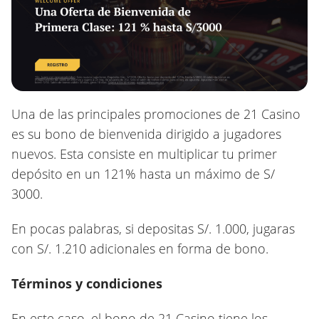
Una de las principales promociones de 21 Casino
es su bono de bienvenida dirigido a jugadores
nuevos. Esta consiste en multiplicar tu primer
depósito en un 121% hasta un máximo de S/
3000.
En pocas palabras, si depositas S/. 1.000, jugaras
con S/. 1.210 adicionales en forma de bono.
Términos y condiciones
En este caso, el bono de 21 Casino tiene los