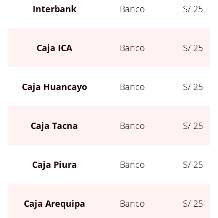
Interbank
Banco
S/ 25
Caja ICA
Banco
S/ 25
Caja Huancayo
Banco
S/ 25
Caja Tacna
Banco
S/ 25
Caja Piura
Banco
S/ 25
Caja Arequipa
Banco
S/ 25