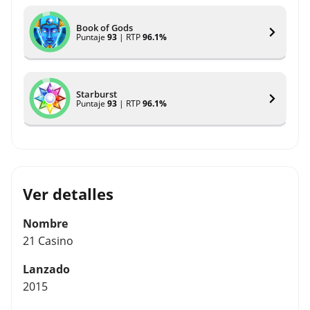
Book of Gods
Puntaje
93
| RTP
96.1%
Starburst
Puntaje
93
| RTP
96.1%
Ver detalles
Nombre
21 Casino
Lanzado
2015