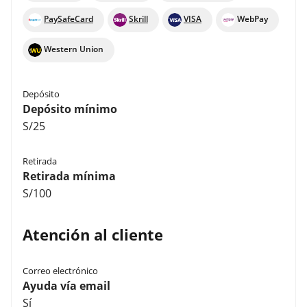
PaySafeCard
Skrill
VISA
WebPay
Western Union
Depósito
Depósito mínimo
S/25
Retirada
Retirada mínima
S/100
Atención al cliente
Correo electrónico
Ayuda vía email
Sí