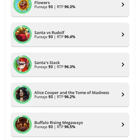
Flowers
Puntaje
93
| RTP
96.3%
Santa vs Rudolf
Puntaje
93
| RTP
96.4%
Santa’s Stack
Puntaje
93
| RTP
96.3%
Alice Cooper and the Tome of Madness
Puntaje
93
| RTP
96.2%
Buffalo Rising Megaways
Puntaje
93
| RTP
96.5%