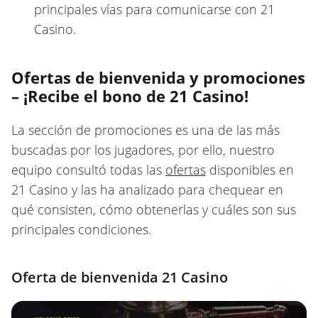
principales vías para comunicarse con 21
Casino.
Ofertas de bienvenida y promociones
– ¡Recibe el bono de 21 Casino!
La sección de promociones es una de las más
buscadas por los jugadores, por ello, nuestro
equipo consultó todas las
ofertas
disponibles en
21 Casino y las ha analizado para chequear en
qué consisten, cómo obtenerlas y cuáles son sus
principales condiciones.
Oferta de bienvenida 21 Casino