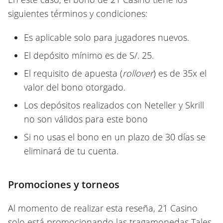
siguientes términos y condiciones:
Es aplicable solo para jugadores nuevos.
El depósito mínimo es de S/. 25.
El requisito de apuesta (
rollover
) es de 35x el
valor del bono otorgado.
Los depósitos realizados con Neteller y Skrill
no son válidos para este bono
Si no usas el bono en un plazo de 30 días se
eliminará de tu cuenta.
Promociones y torneos
Al momento de realizar esta reseña, 21 Casino
solo está promocionando las tragamonedas Tales