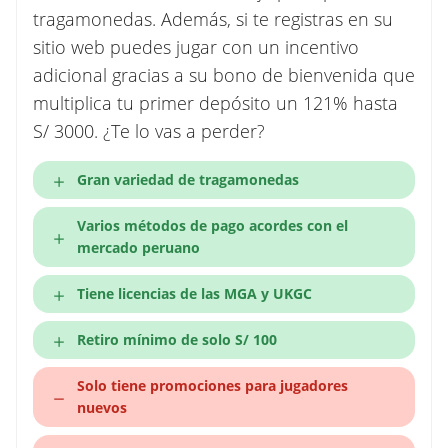
tragamonedas. Además, si te registras en su
sitio web puedes jugar con un incentivo
adicional gracias a su bono de bienvenida que
multiplica tu primer depósito un 121% hasta
S/ 3000. ¿Te lo vas a perder?
Gran variedad de tragamonedas
Varios métodos de pago acordes con el
mercado peruano
Tiene licencias de las MGA y UKGC
Retiro mínimo de solo S/ 100
Solo tiene promociones para jugadores
nuevos