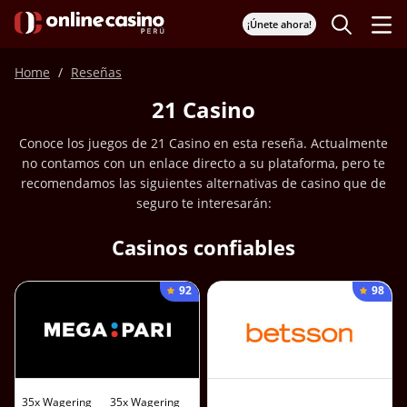
¡Únete ahora!
Home
Reseñas
21 Casino
Conoce los juegos de 21 Casino en esta reseña. Actualmente
no contamos con un enlace directo a su plataforma, pero te
recomendamos las siguientes alternativas de casino que de
seguro te interesarán:
Casinos confiables
92
98
35x Wagering
35x Wagering