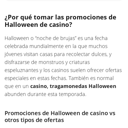
¿Por qué tomar las promociones de
Halloween de casino?
Halloween o “noche de brujas” es una fecha
celebrada mundialmente en la que muchos
jóvenes visitan casas para recolectar dulces, y
disfrazarse de monstruos y criaturas
espeluznantes y los casinos suelen ofrecer ofertas
especiales en estas fechas. También es normal
que en un
casino, tragamonedas Halloween
abunden durante esta temporada.
Promociones de Halloween de casino vs
otros tipos de ofertas