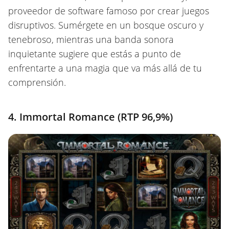
proveedor de software famoso por crear juegos
disruptivos. Sumérgete en un bosque oscuro y
tenebroso, mientras una banda sonora
inquietante sugiere que estás a punto de
enfrentarte a una magia que va más allá de tu
comprensión.
4. Immortal Romance (RTP 96,9%)