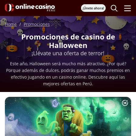
¡Únete ahora!
Home
Promociones
Promociones de casino de
Halloween
¡Llévate una oferta de terror!
Este año, Halloween será mucho más atractivo. ¿Por qué?
Porque además de dulces, podrás ganar muchos premios en
efectivo jugando en un casino online. Descubre aquí las
mejores ofertas en Perú.