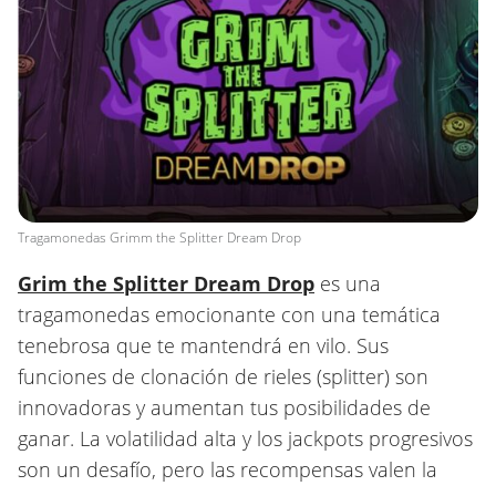
Tragamonedas Grimm the Splitter Dream Drop
Grim the Splitter Dream Drop
es una
tragamonedas emocionante con una temática
tenebrosa que te mantendrá en vilo. Sus
funciones de clonación de rieles (splitter) son
innovadoras y aumentan tus posibilidades de
ganar. La volatilidad alta y los jackpots progresivos
son un desafío, pero las recompensas valen la