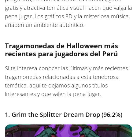
gratis y atractiva temática visual hacen que valga la
pena jugar. Los gráficos 3D y la misteriosa música
añaden un ambiente auténtico.
Tragamonedas de Halloween más
recientes para jugadores del Perú
Si te interesa conocer las últimas y más recientes
tragamonedas relacionadas a esta tenebrosa
temática, aquí te dejamos algunos títulos
interesantes y que valen la pena jugar.
1. Grim the Splitter Dream Drop (96.2%)