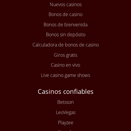
Nuevos casinos
Bonos de casino
Bonos de bienvenida
Bonos sin depósito
Calculadora de bonos de casino
Giros gratis
Casino en vivo
Live casino game shows
Casinos confiables
Betsson
LeoVegas
Playzee