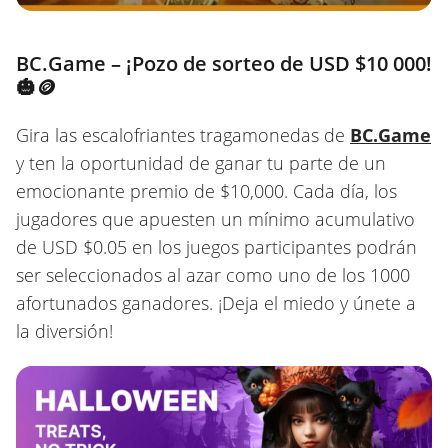
BC.Game – ¡Pozo de sorteo de USD $10 000!
🎃🪙
Gira las escalofriantes tragamonedas de
BC.Game
y ten la oportunidad de ganar tu parte de un
emocionante premio de $10,000. Cada día, los
jugadores que apuesten un mínimo acumulativo
de USD $0.05 en los juegos participantes podrán
ser seleccionados al azar como uno de los 1000
afortunados ganadores. ¡Deja el miedo y únete a
la diversión!