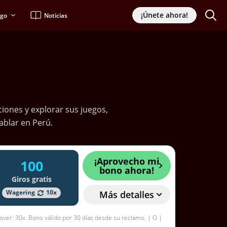
¡Únete ahora!
ago
Noticias
ciones y explorar sus juegos,
blar en Perú.
¡Aprovecho mi
100
bono ahora!
Giros gratis
Wagering
10x
Más detalles
over: 30x. Bono válido por 30 días desde su reclamo. | O |