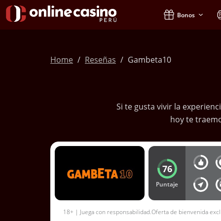
Bonos
Home
Reseñas
Gambeta10
Si te gusta vivir la experie
hoy te traem
76
Puntaje
18+ | Juega con responsabilidad.Oferta de bienvenida excl