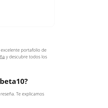
excelente portafolio de
eña
y descubre todos los
beta10?
 reseña. Te explicamos