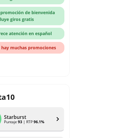
 promoción de bienvenida
luye giros gratis
rece atención en español
 hay muchas promociones
ta10
Starburst
Puntaje
93
| RTP
96.1%