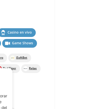
Casino en vivo
Game Shows
ro
iSoftBet
Red Tiger
Relax
orar
e
 del