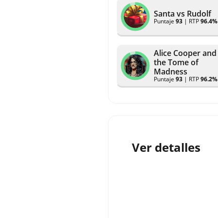
Santa vs Rudolf
Puntaje
93
| RTP
96.4%
Alice Cooper and
the Tome of
Madness
Puntaje
93
| RTP
96.2%
Ver detalles