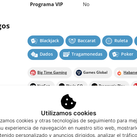
Programa VIP
No
gos
Blackjack
Baccarat
Ruleta
Dados
Tragamonedas
Poker
Big Time Gaming
Games Global
Habane
NetEnt
Play’n GO
Pragmatic Play
Stormcraft Studios
Utilizamos cookies
lizamos cookies y otras tecnologías de seguimiento para mej
su experiencia de navegación en nuestro sitio web, mostrarl
tenido personalizado y anuncios dirigidos, analizar el tráfico