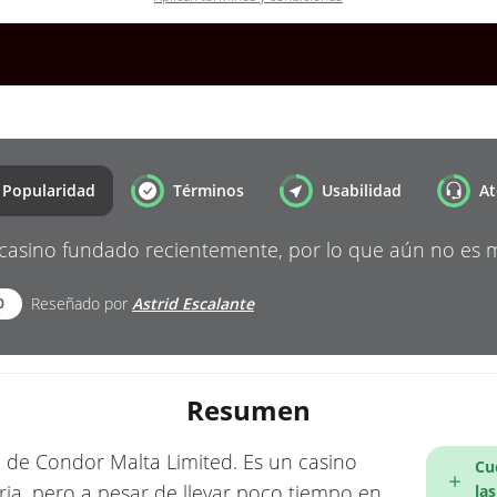
Popularidad
Términos
Usabilidad
At
 casino fundado recientemente, por lo que aún no es 
Reseñado por
Astrid Escalante
0
Resumen
de Condor Malta Limited. Es un casino
Cu
ria, pero a pesar de llevar poco tiempo en
la