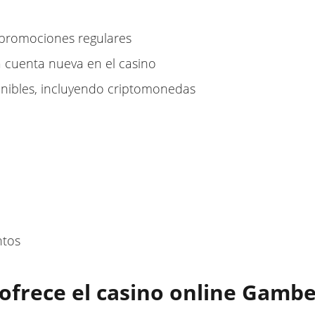
promociones regulares
a cuenta nueva en el casino
nibles, incluyendo criptomonedas
ntos
ofrece el casino online Gamb