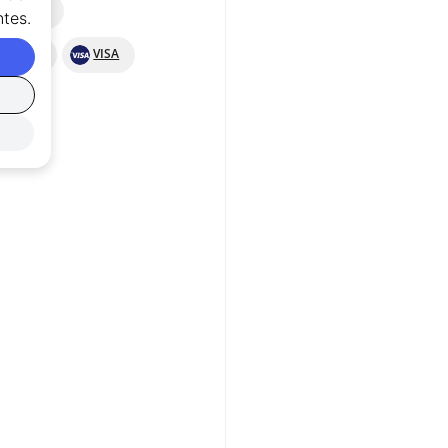
EcoPayz
tes.
Skrill
VISA